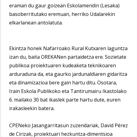
eraman du gaur goizean Eskolamendin (Lesaka)
basoberritutako eremuan, herriko Udalarekin
elkarlanean antolatuta.
Ekintza honek Nafarroako Rural Kutxaren laguntza
izan du, baita OREKANen partaidetza ere. Sozietate
publikoa proiektuaren kudeaketa teknikoaren
arduraduna da, eta gaurko jardunaldiaren gidaritza
eta dinamizazioa bere gain hartu ditu. Osotara,
Irain Eskola Publikoko eta Tantirumairu Ikastolako
6. mailako 30 bat ikaslek parte hartu dute, euren
irakasleekin batera.
CPENeko Jasangarritasun zuzendariak, David Pérez
de Cirizak, proiektuari hezkuntza-dimentsioa