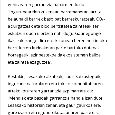
gehitzearen garrantzia nabarmendu du:
“Ingurunearekin zuzenean harremanetan jarrita,
belaunaldi berriek baso bat berreskuratzeak, CO₂-
a xurgatzeak eta biodibertsitatea zaintzeak zer
eskatzen duen ulertzea nahi dugu. Gaur egungo
ikasleak izango dira etorkizunean beren herrietako
herri-lurren kudeaketan parte hartuko dutenak;
horregatik, ezinbestekoa da ekosistemen balioa
eta zaintza ezagutzea”.
Bestalde, Lesakako alkateak, Ladis Satrusteguik,
ingurune naturalaren eta tokiko komunitatearen
arteko loturaren garrantzia azpimarratu du:
"Mendiak eta basoak garrantzia handia izan dute
Lesakako historian zehar, eta gaur gaurkoz ere,
gure izaera eta egunerokotasunaren parte dira.