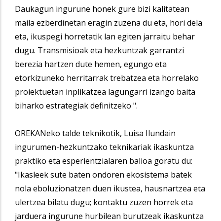
Daukagun ingurune honek gure bizi kalitatean
maila ezberdinetan eragin zuzena du eta, hori dela
eta, ikuspegi horretatik lan egiten jarraitu behar
dugu. Transmisioak eta hezkuntzak garrantzi
berezia hartzen dute hemen, egungo eta
etorkizuneko herritarrak trebatzea eta horrelako
proiektuetan inplikatzea lagungarri izango baita
biharko estrategiak definitzeko ".
OREKANeko talde teknikotik, Luisa Ilundain
ingurumen-hezkuntzako teknikariak ikaskuntza
praktiko eta esperientzialaren balioa goratu du:
"Ikasleek sute baten ondoren ekosistema batek
nola eboluzionatzen duen ikustea, hausnartzea eta
ulertzea bilatu dugu; kontaktu zuzen horrek eta
jarduera ingurune hurbilean burutzeak ikaskuntza