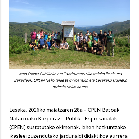
Irain Eskola Publikoko eta Tantirumairu Ikastolako ikasle eta
irakasleak, OREKANeko talde teknikoarekin eta Lesakako Udaleko
ordezkariekin batera
Lesaka, 2026ko maiatzaren 28a – CPEN Basoak,
Nafarroako Korporazio Publiko Enpresarialak
(CPEN) sustatutako ekimenak, lehen hezkuntzako
ikasleei zuzendutako jardunaldi didaktikoa aurrera