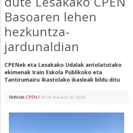
dute Lesakako CPEN
Basoaren lehen
hezkuntza-
jardunaldian
CPENek eta Lesakako Udalak antolatutako
ekimenak Irain Eskola Publikoko eta
Tantirumairu Ikastolako ikasleak bildu ditu
Noticias
CPEN
/
29 de maiatza de 2026