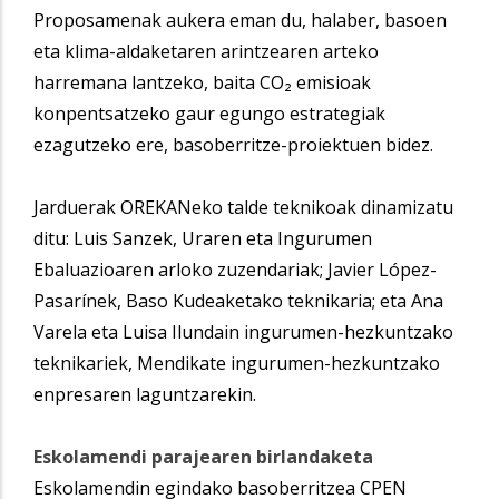
Proposamenak aukera eman du, halaber, basoen
eta klima-aldaketaren arintzearen arteko
harremana lantzeko, baita CO₂ emisioak
konpentsatzeko gaur egungo estrategiak
ezagutzeko ere, basoberritze-proiektuen bidez.
Jarduerak OREKANeko talde teknikoak dinamizatu
ditu: Luis Sanzek, Uraren eta Ingurumen
Ebaluazioaren arloko zuzendariak; Javier López-
Pasarínek, Baso Kudeaketako teknikaria; eta Ana
Varela eta Luisa Ilundain ingurumen-hezkuntzako
teknikariek, Mendikate ingurumen-hezkuntzako
enpresaren laguntzarekin.
Eskolamendi parajearen birlandaketa
Eskolamendin egindako basoberritzea CPEN