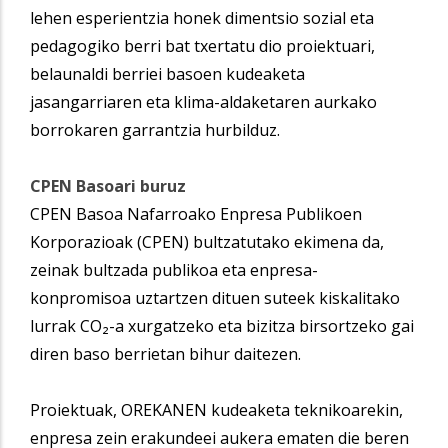
lehen esperientzia honek dimentsio sozial eta
pedagogiko berri bat txertatu dio proiektuari,
belaunaldi berriei basoen kudeaketa
jasangarriaren eta klima-aldaketaren aurkako
borrokaren garrantzia hurbilduz.
CPEN Basoari buruz
CPEN Basoa Nafarroako Enpresa Publikoen
Korporazioak (CPEN) bultzatutako ekimena da,
zeinak bultzada publikoa eta enpresa-
konpromisoa uztartzen dituen suteek kiskalitako
lurrak CO₂-a xurgatzeko eta bizitza birsortzeko gai
diren baso berrietan bihur daitezen.
Proiektuak, OREKANEN kudeaketa teknikoarekin,
enpresa zein erakundeei aukera ematen die beren