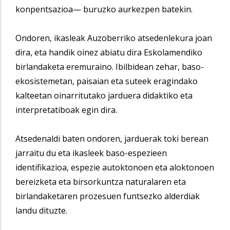
konpentsazioa— buruzko aurkezpen batekin.
Ondoren, ikasleak Auzoberriko atsedenlekura joan
dira, eta handik oinez abiatu dira Eskolamendiko
birlandaketa eremuraino. Ibilbidean zehar, baso-
ekosistemetan, paisaian eta suteek eragindako
kalteetan oinarritutako jarduera didaktiko eta
interpretatiboak egin dira.
Atsedenaldi baten ondoren, jarduerak toki berean
jarraitu du eta ikasleek baso-espezieen
identifikazioa, espezie autoktonoen eta aloktonoen
bereizketa eta birsorkuntza naturalaren eta
birlandaketaren prozesuen funtsezko alderdiak
landu dituzte.