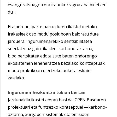
esanguratsuagoa eta iraunkorragoa ahalbidetzen
du ".
Era berean, parte hartu duten ikastetxeetako
irakasleek oso modu positiboan baloratu dute
jarduera; ingurumenarekiko sentsibilitatea
suertatzeaz gain, ikasleei karbono-aztarna,
biodibertsitatea edota sute baten ondorengo
ekosistemen leheneratzea bezalako kontzeptuak
modu praktikoan ulertzeko aukera eskaini
zaielako.
Ingurumen-hezkuntza tokian bertan
Jardunaldia ikastetxeetan hasi da, CPEN Basoaren
proiektuari eta funtsezko kontzeptuei —karbono-
aztarna, xurgapen-sistemak eta emisioen