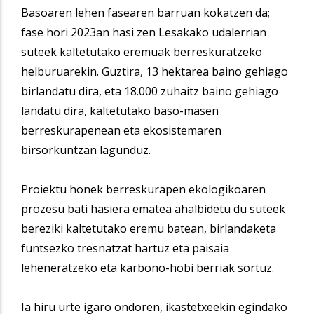
Basoaren lehen fasearen barruan kokatzen da;
fase hori 2023an hasi zen Lesakako udalerrian
suteek kaltetutako eremuak berreskuratzeko
helburuarekin. Guztira, 13 hektarea baino gehiago
birlandatu dira, eta 18.000 zuhaitz baino gehiago
landatu dira, kaltetutako baso-masen
berreskurapenean eta ekosistemaren
birsorkuntzan lagunduz.
Proiektu honek berreskurapen ekologikoaren
prozesu bati hasiera ematea ahalbidetu du suteek
bereziki kaltetutako eremu batean, birlandaketa
funtsezko tresnatzat hartuz eta paisaia
leheneratzeko eta karbono-hobi berriak sortuz.
Ia hiru urte igaro ondoren, ikastetxeekin egindako