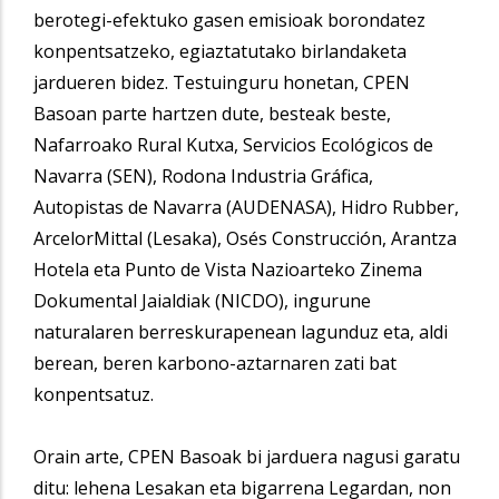
berotegi-efektuko gasen emisioak borondatez
konpentsatzeko, egiaztatutako birlandaketa
jardueren bidez. Testuinguru honetan, CPEN
Basoan parte hartzen dute, besteak beste,
Nafarroako Rural Kutxa, Servicios Ecológicos de
Navarra (SEN), Rodona Industria Gráfica,
Autopistas de Navarra (AUDENASA), Hidro Rubber,
ArcelorMittal (Lesaka), Osés Construcción, Arantza
Hotela eta Punto de Vista Nazioarteko Zinema
Dokumental Jaialdiak (NICDO), ingurune
naturalaren berreskurapenean lagunduz eta, aldi
berean, beren karbono-aztarnaren zati bat
konpentsatuz.
Orain arte, CPEN Basoak bi jarduera nagusi garatu
ditu: lehena Lesakan eta bigarrena Legardan, non