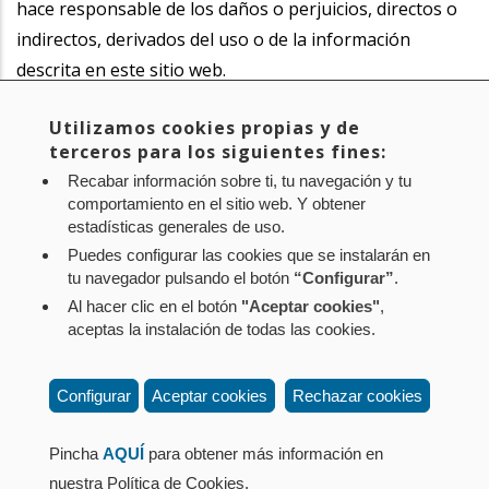
hace responsable de los daños o perjuicios, directos o
indirectos, derivados del uso o de la información
descrita en este sitio web.
Utilizamos cookies propias y de
Por tanto, el Corporación PÚblica Empresarial de
terceros para los siguientes fines:
Navarra, S.L. se reserva el derecho de modificar las
Recabar información sobre ti, tu navegación y tu
especificaciones de los productos y servicios de este
comportamiento en el sitio web. Y obtener
sitio web.
estadísticas generales de uso.
Puedes configurar las cookies que se instalarán en
tu navegador pulsando el botón
“Configurar”
.
Al hacer clic en el botón
"Aceptar cookies"
,
Aviso legal
Política de privacidad
Política de cookies
aceptas la instalación de todas las cookies.
Mapa web
Configuración de cookies
Contacto
: Paseo de Sarasate nº 38, 2º Dcha - 31001
Configurar
Aceptar cookies
Rechazar cookies
Pamplona (Navarra) Tel.: 848 42 08 72
corporacion@cpen.es
Pincha
AQUÍ
para obtener más información en
nuestra Política de Cookies.