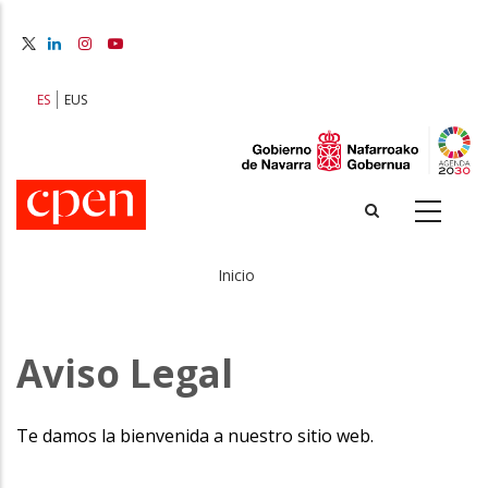
Pasar
al
contenido
principal
ES
EUS
Inicio
Sobrescribir
enlaces
Aviso Legal
de
ayuda
Te damos la bienvenida a nuestro sitio web.
a