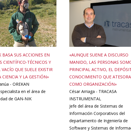
K BASA SUS ACCIONES EN
«AUNQUE SUENE A DISCURSO
S CIENTÍFICO-TÉCNICOS Y
MANIDO, LAS PERSONAS SOMO
 VACÍO QUE SUELE EXISTIR
PRINCIPAL ACTIVO, EL DEPÓSI
 CIENCIA Y LA GESTIÓN»
CONOCIMIENTO QUE ATESOR
llanúa - OREKAN
COMO ORGANIZACIÓN»
specialista en el área de
César Arriaga - TRACASA
sidad de GAN-NIK
INSTRUMENTAL
Jefe del área de Sistemas de
Información Corporativos del
departamento de Ingeniería de
Software y Sistemas de Informa