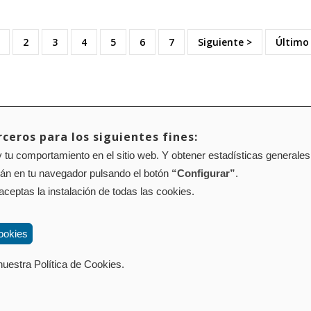
ágina
Page
2
Page
3
Page
4
Page
5
Page
6
Page
7
Siguiente
Siguiente >
Última
Último
ctual
página
página
ceros para los siguientes fines:
 tu comportamiento en el sitio web. Y obtener estadísticas generales
Mapa web
Configuración de cookies
rán en tu navegador pulsando el botón
“Configurar”
.
01 Pamplona (Navarra) Tel.: 848 42 08 72
corporacion@cpen.es
 aceptas la instalación de todas las cookies.
ookies
uestra Política de Cookies.