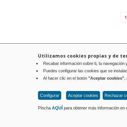
P
1
Paginación
a
Utilizamos cookies propias y de ter
Aviso legal
Recabar información sobre ti, tu navegación y
Política de privacidad
Política de cookies
Puedes configurar las cookies que se instala
Contacto
: Paseo de Sarasate nº 38, 2º Dcha - 310
Al hacer clic en el botón
"Aceptar cookies"
,
Configurar
Aceptar cookies
Rechazar c
Pincha
AQUÍ
para obtener más información en n