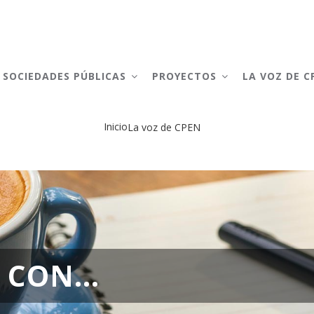
AIN
AVIGATION
SOCIEDADES PÚBLICAS
PROYECTOS
LA VOZ DE 
Inicio
La voz de CPEN
Sobrescribir
enlaces
de
ayuda
a
CON...
la
navegación