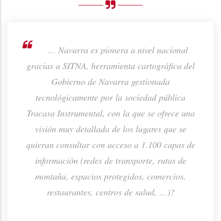
rno de
… Navarra es pionera a nivel nacional
ión de
gracias a SITNA, herramienta cartográfica del
prod
ta o
Gobierno de Navarra gestionada
p
tecnológicamente por la sociedad pública
Tracasa Instrumental, con la que se ofrece una
visión muy detallada de los lugares que se
quieran consultar con acceso a 1.100 capas de
información (redes de transporte, rutas de
montaña, espacios protegidos, comercios,
restaurantes, centros de salud, …)?