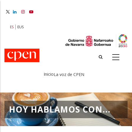
Pasar
al
contenido
principal
ES
EUS
Inicio
La voz de CPEN
Sobrescribir
enlaces
de
HOY HABLAMOS CON...
ayuda
a