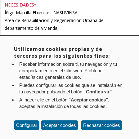
NECESIDADES»
Íñigo Marcilla Etxenike - NASUVINSA
Área de Rehabilitación y Regeneración Urbana del
departamento de Vivienda
Utilizamos cookies propias y de
Página
1
Page
2
Page
3
Page
4
Page
5
Page
6
Page
7
Siguiente
Siguiente >
Paginación
terceros para los siguientes fines:
actual
página
Última
Último »
Recabar información sobre ti, tu navegación y tu
página
comportamiento en el sitio web. Y obtener
estadísticas generales de uso.
Puedes configurar las cookies que se instalarán en
tu navegador pulsando el botón
“Configurar”
.
Al hacer clic en el botón
"Aceptar cookies"
,
Aviso legal
Política de privacidad
Política de cookies
aceptas la instalación de todas las cookies.
Mapa web
Configuración de cookies
Contacto
: Paseo de Sarasate nº 38, 2º Dcha - 31001
Configurar
Aceptar cookies
Rechazar cookies
Pamplona (Navarra) Tel.: 848 42 08 72