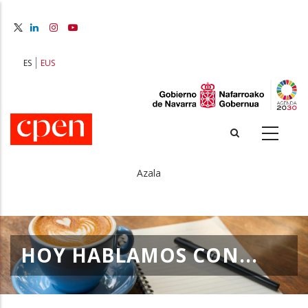
Skip
to
main
content
ES
EUS
Azala
Breadcrumb
HOY HABLAMOS CON...