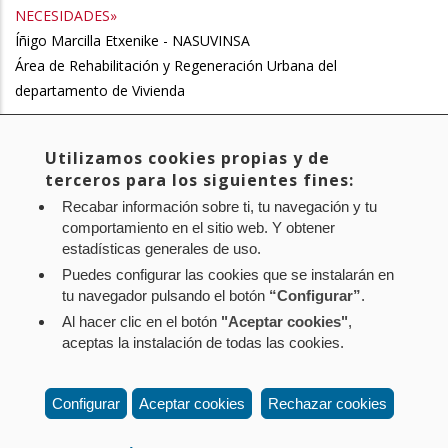
NECESIDADES»
Íñigo Marcilla Etxenike - NASUVINSA
Área de Rehabilitación y Regeneración Urbana del
departamento de Vivienda
Utilizamos cookies propias y de
Uneko
1
Orria
2
Orria
3
Orria
4
Orria
5
Orria
6
Orria
7
Next
Siguiente >
Pagination
terceros para los siguientes fines:
orrialdea
page
Last
Último »
Recabar información sobre ti, tu navegación y tu
page
comportamiento en el sitio web. Y obtener
estadísticas generales de uso.
Puedes configurar las cookies que se instalarán en
tu navegador pulsando el botón
“Configurar”
.
Al hacer clic en el botón
"Aceptar cookies"
,
Aviso legal
Política de privacidad
Política de cookies
aceptas la instalación de todas las cookies.
Mapa web
Configuración de cookies
Contacto
: Paseo de Sarasate nº 38, 2º Dcha - 31001
Configurar
Aceptar cookies
Rechazar cookies
Pamplona (Navarra) Tel.: 848 42 08 72