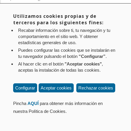
Contacto
: Paseo de Sarasate nº 38, 2º Dcha - 31001
Utilizamos cookies propias y de
Pamplona (Navarra) Tel.: 848 42 08 72
terceros para los siguientes fines:
corporacion@cpen.es
Recabar información sobre ti, tu navegación y tu
comportamiento en el sitio web. Y obtener
estadísticas generales de uso.
Puedes configurar las cookies que se instalarán en
tu navegador pulsando el botón
“Configurar”
.
Al hacer clic en el botón
"Aceptar cookies"
,
aceptas la instalación de todas las cookies.
Configurar
Aceptar cookies
Rechazar cookies
Pincha
AQUÍ
para obtener más información en
nuestra Política de Cookies.