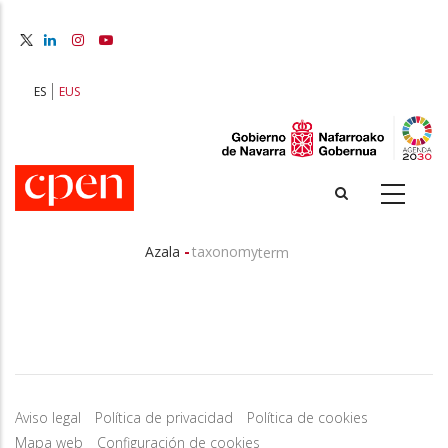
Skip
to
main
content
ES
EUS
-
Azala
taxonomy
term
Breadcrumb
Aviso legal
Política de privacidad
Política de cookies
Mapa web
Configuración de cookies