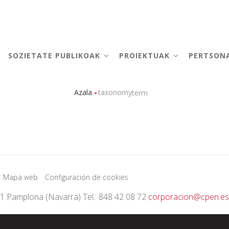
AIN
AVIGATION
SOZIETATE PUBLIKOAK
PROIEKTUAK
PERTSON
-
Azala
taxonomy
term
Breadcrumb
Mapa web
Configuración de cookies
01 Pamplona (Navarra) Tel.: 848 42 08 72
corporacion@cpen.es