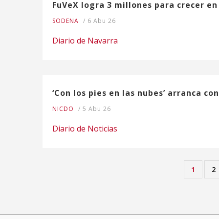
FuVeX logra 3 millones para crecer en
SODENA
/
6 Abu 26
Diario de Navarra
‘Con los pies en las nubes’ arranca co
NICDO
/
5 Abu 26
Diario de Noticias
Uneko
1
Or
2
Pagination
orrialde