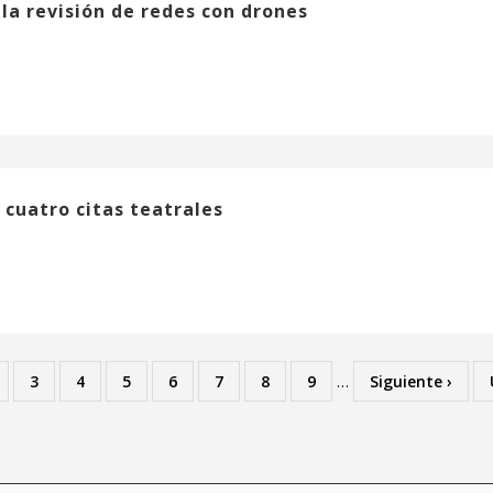
 la revisión de redes con drones
n cuatro citas teatrales
ria
Orria
3
Orria
4
Orria
5
Orria
6
Orria
7
Orria
8
Orria
9
…
Next
Siguiente ›
a
page