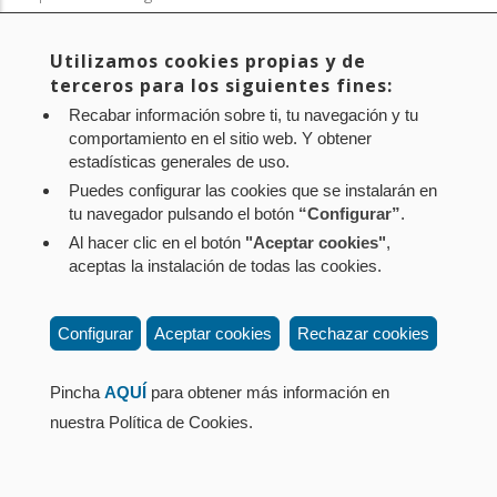
Contacto
: Paseo de Sarasate nº 38, 2º Dcha - 31001
Utilizamos cookies propias y de
Pamplona (Navarra) Tel.: 848 42 08 72
terceros para los siguientes fines:
corporacion@cpen.es
Recabar información sobre ti, tu navegación y tu
comportamiento en el sitio web. Y obtener
estadísticas generales de uso.
Puedes configurar las cookies que se instalarán en
tu navegador pulsando el botón
“Configurar”
.
Al hacer clic en el botón
"Aceptar cookies"
,
aceptas la instalación de todas las cookies.
Configurar
Aceptar cookies
Rechazar cookies
Pincha
AQUÍ
para obtener más información en
nuestra Política de Cookies.