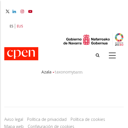
Skip
to
main
content
ES
EUS
-
Azala
taxonomy
term
Breadcrumb
Aviso legal
Política de privacidad
Política de cookies
Mapa web
Configuración de cookies