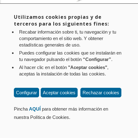
Utilizamos cookies propias y de
IKUSI HEMEN INFORMAZIO OSOA (GAZTELERAZ)
terceros para los siguientes fines:
Recabar información sobre ti, tu navegación y tu
comportamiento en el sitio web. Y obtener
Aviso legal
Política de privacidad
Política de cookies
estadísticas generales de uso.
Mapa web
Configuración de cookies
Puedes configurar las cookies que se instalarán en
tu navegador pulsando el botón
“Configurar”
.
Contacto
: Paseo de Sarasate nº 38, 2º Dcha - 31001
Al hacer clic en el botón
"Aceptar cookies"
,
Pamplona (Navarra) Tel.: 848 42 08 72
aceptas la instalación de todas las cookies.
corporacion@cpen.es
Configurar
Aceptar cookies
Rechazar cookies
Pincha
AQUÍ
para obtener más información en
nuestra Política de Cookies.