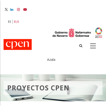
Skip
to
main
content
ES
EUS
Azala
Breadcrumb
PROYECTOS CPEN