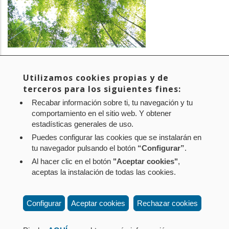
PROYECTO:
Bosque CPEN - Proyecto de absorción de CO2 en
Navarra
Utilizamos cookies propias y de
EMPRESA:
CPEN
terceros para los siguientes fines:
SECTOR:
Medio ambiente
Recabar información sobre ti, tu navegación y tu
comportamiento en el sitio web. Y obtener
estadísticas generales de uso.
Puedes configurar las cookies que se instalarán en
tu navegador pulsando el botón
“Configurar”
.
Al hacer clic en el botón
"Aceptar cookies"
,
Aviso legal
Política de privacidad
Política de cookies
aceptas la instalación de todas las cookies.
Mapa web
Configuración de cookies
Contacto
: Paseo de Sarasate nº 38, 2º Dcha - 31001
Configurar
Aceptar cookies
Rechazar cookies
Pamplona (Navarra) Tel.: 848 42 08 72
corporacion@cpen.es