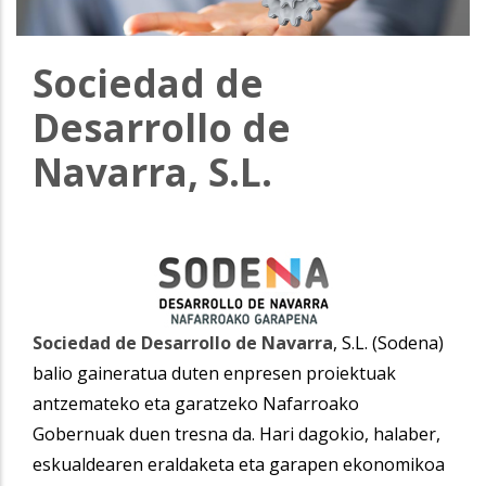
Sociedad de
Desarrollo de
Navarra, S.L.
Sociedad de Desarrollo de Navarra
, S.L. (Sodena)
balio gaineratua duten enpresen proiektuak
antzemateko eta garatzeko Nafarroako
Gobernuak duen tresna da. Hari dagokio, halaber,
eskualdearen eraldaketa eta garapen ekonomikoa