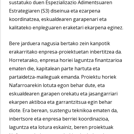
sustatuko duen Espezializazio Adimentsuaren
Estrategiaren (S3) diseinua eta ezarpena
koordinatzea, eskualdearen garapenari eta
kalitateko enpleguaren eraketari ekarpena eginez.
Bere jarduera nagusia bertako zein kanpotik
erakarritako enpresa-proiektuetan inbertitzea da.
Horretarako, enpresa horiei laguntza finantzarioa
ematen die, kapitalean parte hartuta eta
partaidetza-maileguak emanda. Proiektu horiek
Nafarroarekin lotuta egon behar dute, eta
eskualdearen garapen orekatu eta jasangarriari
ekarpen aktiboa eta garrantzitsua egin behar
diote. Era berean, sustengu teknikoa ematen da,
inbertsore eta enpresa berriei koordinazioa,
laguntza eta lotura eskainiz, beren proiektuak