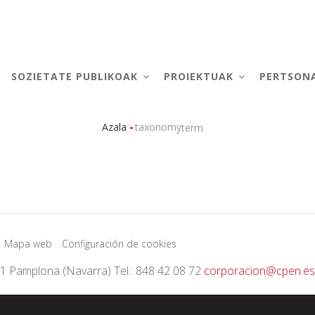
AIN
AVIGATION
SOZIETATE PUBLIKOAK
PROIEKTUAK
PERTSON
-
Azala
taxonomy
term
Breadcrumb
Mapa web
Configuración de cookies
01 Pamplona (Navarra) Tel.: 848 42 08 72
corporacion@cpen.es