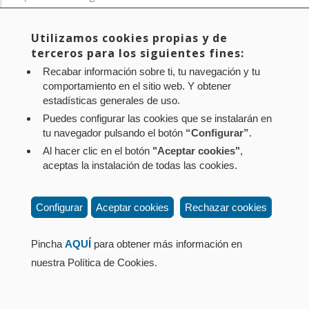
Contacto
: Paseo de Sarasate nº 38, 2º Dcha - 31001
Utilizamos cookies propias y de
Pamplona (Navarra) Tel.: 848 42 08 72
terceros para los siguientes fines:
corporacion@cpen.es
Recabar información sobre ti, tu navegación y tu
comportamiento en el sitio web. Y obtener
estadísticas generales de uso.
Puedes configurar las cookies que se instalarán en
tu navegador pulsando el botón
“Configurar”
.
Al hacer clic en el botón
"Aceptar cookies"
,
aceptas la instalación de todas las cookies.
Configurar
Aceptar cookies
Rechazar cookies
Pincha
AQUÍ
para obtener más información en
nuestra Política de Cookies.