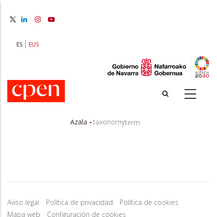
Skip
to
main
content
ES
EUS
-
Azala
taxonomy
term
Breadcrumb
Aviso legal
Política de privacidad
Política de cookies
Mapa web
Configuración de cookies