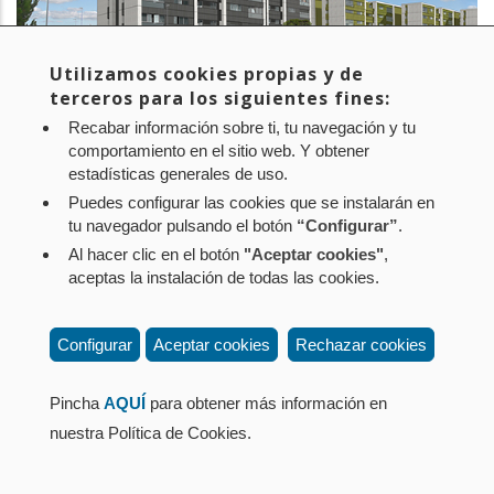
Utilizamos cookies propias y de
terceros para los siguientes fines:
Recabar información sobre ti, tu navegación y tu
PROYECTO:
EFIDISTRICT
comportamiento en el sitio web. Y obtener
estadísticas generales de uso.
EMPRESA:
NASUVINSA
Puedes configurar las cookies que se instalarán en
tu navegador pulsando el botón
“Configurar”
.
Al hacer clic en el botón
"Aceptar cookies"
,
Aviso legal
Política de privacidad
Política de cookies
aceptas la instalación de todas las cookies.
Mapa web
Configuración de cookies
Contacto
: Paseo de Sarasate nº 38, 2º Dcha - 31001
Configurar
Aceptar cookies
Rechazar cookies
Pamplona (Navarra) Tel.: 848 42 08 72
corporacion@cpen.es
Pincha
AQUÍ
para obtener más información en
nuestra Política de Cookies.