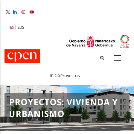
Pasar
al
contenido
principal
ES
EUS
Inicio
Proyectos
Sobrescribir
enlaces
PROYECTOS: VIVIENDA Y
de
URBANISMO
ayuda
a