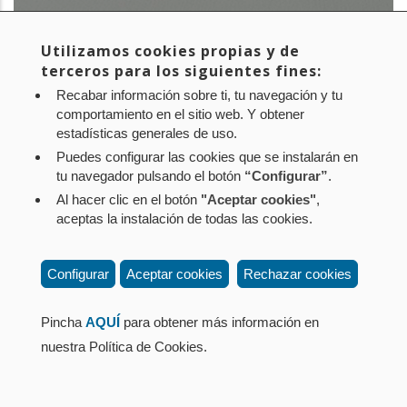
Utilizamos cookies propias y de
terceros para los siguientes fines:
CONOCE LAS OPORTUNIDADES LABORALES
Recabar información sobre ti, tu navegación y tu
DE TRACASA INSTRUMENTAL Y TRACASA
comportamiento en el sitio web. Y obtener
estadísticas generales de uso.
Puedes configurar las cookies que se instalarán en
tu navegador pulsando el botón
“Configurar”
.
Al hacer clic en el botón
"Aceptar cookies"
,
Aviso legal
Política de privacidad
Política de cookies
aceptas la instalación de todas las cookies.
Mapa web
Configuración de cookies
Contacto
: Paseo de Sarasate nº 38, 2º Dcha - 31001
Configurar
Aceptar cookies
Rechazar cookies
Pamplona (Navarra) Tel.: 848 42 08 72
corporacion@cpen.es
Pincha
AQUÍ
para obtener más información en
nuestra Política de Cookies.