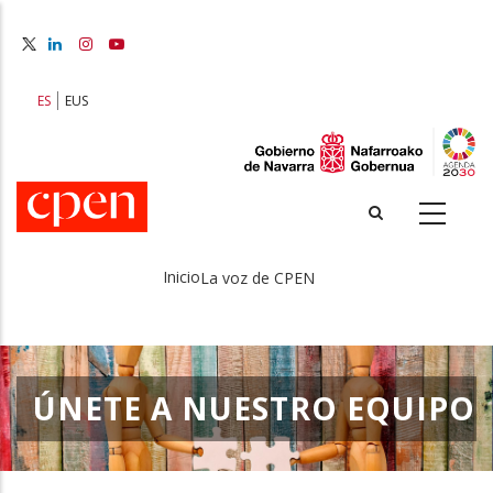
Pasar
al
contenido
principal
ES
EUS
Inicio
La voz de CPEN
Sobrescribir
enlaces
de
ÚNETE A NUESTRO EQUIPO
ayuda
a