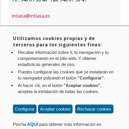
intiasa@intiasa.es
@IntiaSa
|
@Reyno_Gourmet
Utilizamos cookies propias y de
LinkedIn
terceros para los siguientes fines:
Facebook
Recabar información sobre ti, tu navegación y tu
comportamiento en el sitio web. Y obtener
estadísticas generales de uso.
Puedes configurar las cookies que se instalarán en
tu navegador pulsando el botón
“Configurar”
.
Al hacer clic en el botón
"Aceptar cookies"
,
Aviso legal
Política de privacidad
Política de cookies
aceptas la instalación de todas las cookies.
Mapa web
Configuración de cookies
Contacto
: Paseo de Sarasate nº 38, 2º Dcha - 31001
Configurar
Aceptar cookies
Rechazar cookies
Pamplona (Navarra) Tel.: 848 42 08 72
corporacion@cpen.es
Pincha
AQUÍ
para obtener más información en