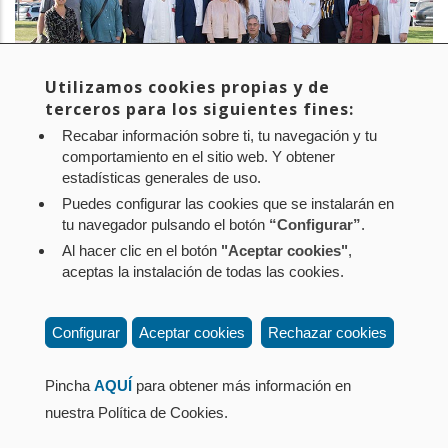
Utilizamos cookies propias y de
terceros para los siguientes fines:
Recabar información sobre ti, tu navegación y tu
PROYECTO:
NAGEN 1000
comportamiento en el sitio web. Y obtener
estadísticas generales de uso.
EMPRESA:
NASERTIC
Puedes configurar las cookies que se instalarán en
tu navegador pulsando el botón
“Configurar”
.
Al hacer clic en el botón
"Aceptar cookies"
,
Aviso legal
Política de privacidad
Política de cookies
aceptas la instalación de todas las cookies.
Mapa web
Configuración de cookies
Contacto
: Paseo de Sarasate nº 38, 2º Dcha - 31001
Configurar
Aceptar cookies
Rechazar cookies
Pamplona (Navarra) Tel.: 848 42 08 72
corporacion@cpen.es
Pincha
AQUÍ
para obtener más información en
nuestra Política de Cookies.