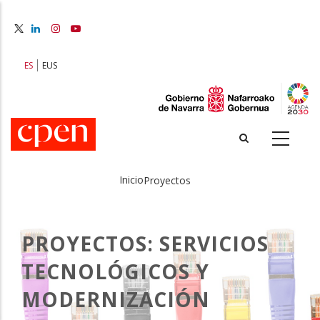
Pasar
al
contenido
principal
ES
EUS
Inicio
Proyectos
Sobrescribir
enlaces
PROYECTOS: SERVICIOS
de
TECNOLÓGICOS Y
ayuda
MODERNIZACIÓN
a