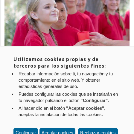
Utilizamos cookies propias y de
terceros para los siguientes fines:
Recabar información sobre ti, tu navegación y tu
PROYECTO:
English Week
comportamiento en el sitio web. Y obtener
estadísticas generales de uso.
EMPRESA:
CNAI
Puedes configurar las cookies que se instalarán en
tu navegador pulsando el botón
“Configurar”
.
Al hacer clic en el botón
"Aceptar cookies"
,
Aviso legal
Política de privacidad
Política de cookies
aceptas la instalación de todas las cookies.
Mapa web
Configuración de cookies
Contacto
: Paseo de Sarasate nº 38, 2º Dcha - 31001
Configurar
Aceptar cookies
Rechazar cookies