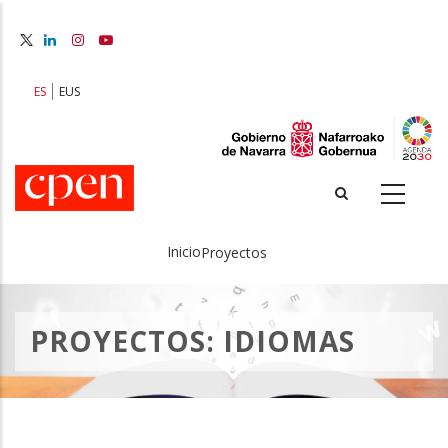
Pasar
al
contenido
principal
ES
EUS
Inicio
Proyectos
Sobrescribir
enlaces
PROYECTOS: IDIOMAS
de
ayuda
a