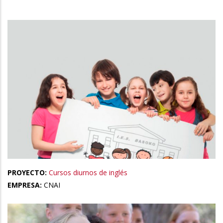
la
navegación
PROYECTO:
Cursos diurnos de inglés
EMPRESA:
CNAI