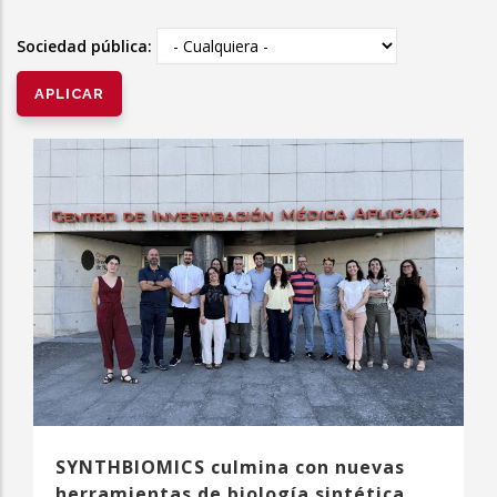
la
Sociedad pública:
navegación
SYNTHBIOMICS culmina con nuevas
herramientas de biología sintética