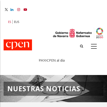
Pasar
al
contenido
principal
ES
EUS
Inicio
CPEN al día
Sobrescribir
enlaces
de
NUESTRAS NOTICIAS
ayuda
a