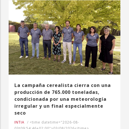
La campaña cerealista cierra con una
producción de 765.000 toneladas,
condicionada por una meteorología
irregular y un final especialmente
seco
INTIA
/
<time datetime="2026-08-
03t09:54:46+02:00">03/08/2026</time>