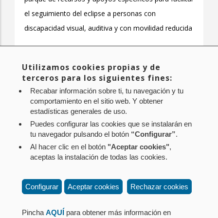
el seguimiento del eclipse a personas con
discapacidad visual, auditiva y con movilidad reducida
Utilizamos cookies propias y de
Página
1
Page
2
Page
3
Page
4
Page
5
Page
6
Page
7
Page
8
Page
9
…
Paginación
terceros para los siguientes fines:
actual
Siguiente
Siguiente >
Última
Último »
Recabar información sobre ti, tu navegación y tu
página
página
comportamiento en el sitio web. Y obtener
estadísticas generales de uso.
Puedes configurar las cookies que se instalarán en
tu navegador pulsando el botón
“Configurar”
.
Al hacer clic en el botón
"Aceptar cookies"
,
Aviso legal
Política de privacidad
Política de cookies
aceptas la instalación de todas las cookies.
Mapa web
Configuración de cookies
Contacto
: Paseo de Sarasate nº 38, 2º Dcha - 31001
Configurar
Aceptar cookies
Rechazar cookies
Pamplona (Navarra) Tel.: 848 42 08 72
corporacion@cpen.es
Pincha
AQUÍ
para obtener más información en