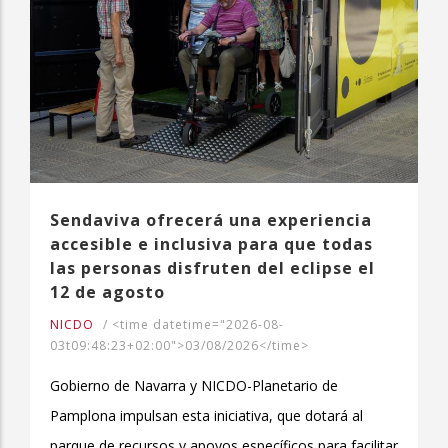
Sendaviva ofrecerá una experiencia
accesible e inclusiva para que todas
las personas disfruten del eclipse el
12 de agosto
NICDO
/
<time datetime="2026-08-
03t09:48:23+02:00">03/08/2026</time>
Gobierno de Navarra y NICDO-Planetario de
Pamplona impulsan esta iniciativa, que dotará al
parque de recursos y apoyos específicos para facilitar