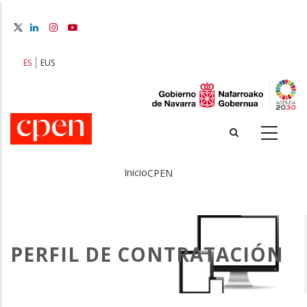
Pasar
al
contenido
principal
ES
EUS
Inicio
CPEN
Sobrescribir
enlaces
de
PERFIL DE CONTRATACIÓN
ayuda
a