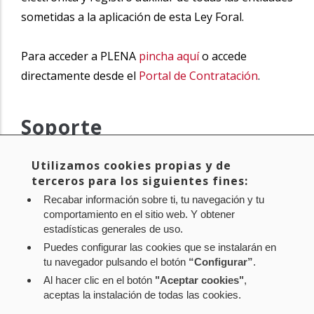
sometidas a la aplicación de esta Ley Foral.
Para acceder a PLENA
pincha aquí
o accede
directamente desde el
Portal de Contratación
.
Soporte
Para cualquier aclaración o duda respecto al Portal
Utilizamos cookies propias y de
terceros para los siguientes fines:
de Contratación de Navarra, puedes consultar con
el
centro de ayuda del Portal de Contratación
.
Recabar información sobre ti, tu navegación y tu
comportamiento en el sitio web. Y obtener
estadísticas generales de uso.
Esperamos que sea de tu interés.
Puedes configurar las cookies que se instalarán en
tu navegador pulsando el botón
“Configurar”
.
Al hacer clic en el botón
"Aceptar cookies"
,
Aviso legal
Política de privacidad
Política de cookies
aceptas la instalación de todas las cookies.
Mapa web
Configuración de cookies