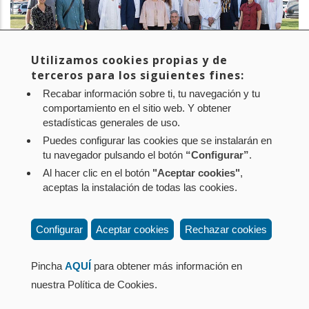
Utilizamos cookies propias y de
terceros para los siguientes fines:
Recabar información sobre ti, tu navegación y tu
PROYECTO:
NAGEN 1000
comportamiento en el sitio web. Y obtener
estadísticas generales de uso.
EMPRESA:
NASERTIC
Puedes configurar las cookies que se instalarán en
tu navegador pulsando el botón
“Configurar”
.
Al hacer clic en el botón
"Aceptar cookies"
,
Aviso legal
Política de privacidad
Política de cookies
aceptas la instalación de todas las cookies.
Mapa web
Configuración de cookies
Contacto
: Paseo de Sarasate nº 38, 2º Dcha - 31001
Configurar
Aceptar cookies
Rechazar cookies
Pamplona (Navarra) Tel.: 848 42 08 72
corporacion@cpen.es
Pincha
AQUÍ
para obtener más información en
nuestra Política de Cookies.