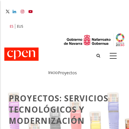
Pasar
al
contenido
principal
ES
EUS
Inicio
Proyectos
Sobrescribir
enlaces
PROYECTOS: SERVICIOS
de
TECNOLÓGICOS Y
ayuda
MODERNIZACIÓN
a