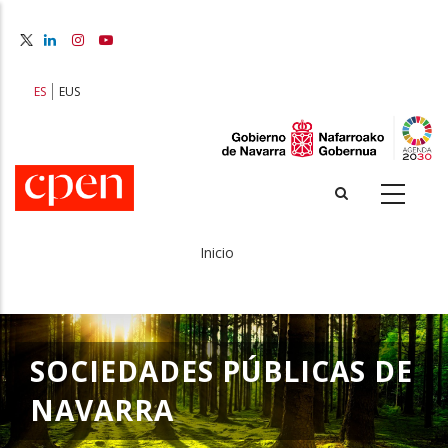
Pasar
al
contenido
principal
ES
EUS
Inicio
Sobrescribir
enlaces
de
SOCIEDADES PÚBLICAS DE
ayuda
NAVARRA
a