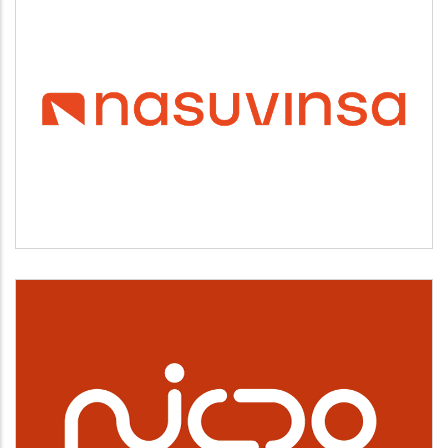
NASUVINSA
Vivienda y urbanismo
NICDO
Cultura, deporte y ocio