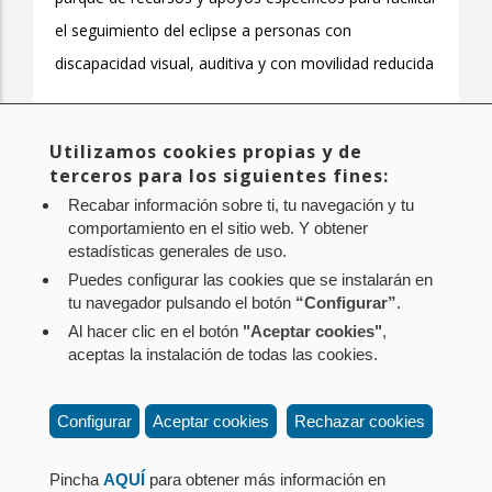
el seguimiento del eclipse a personas con
discapacidad visual, auditiva y con movilidad reducida
Utilizamos cookies propias y de
Página
1
Page
2
Page
3
Page
4
Page
5
Page
6
Page
7
Page
8
Page
9
…
Paginación
terceros para los siguientes fines:
actual
Siguiente
Siguiente >
Última
Último »
Recabar información sobre ti, tu navegación y tu
página
página
comportamiento en el sitio web. Y obtener
estadísticas generales de uso.
Puedes configurar las cookies que se instalarán en
tu navegador pulsando el botón
“Configurar”
.
Al hacer clic en el botón
"Aceptar cookies"
,
Aviso legal
Política de privacidad
Política de cookies
aceptas la instalación de todas las cookies.
Mapa web
Configuración de cookies
Contacto
: Paseo de Sarasate nº 38, 2º Dcha - 31001
Configurar
Aceptar cookies
Rechazar cookies
Pamplona (Navarra) Tel.: 848 42 08 72
corporacion@cpen.es
Pincha
AQUÍ
para obtener más información en