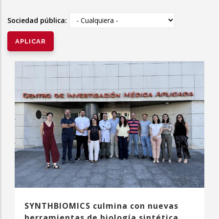
la
Sociedad pública:
navegación
SYNTHBIOMICS culmina con nuevas
herramientas de biología sintética