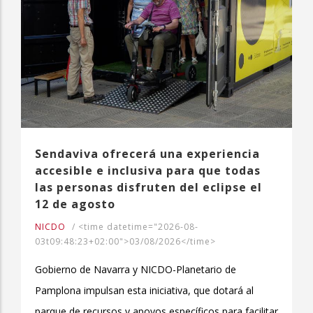
Sendaviva ofrecerá una experiencia
accesible e inclusiva para que todas
las personas disfruten del eclipse el
12 de agosto
NICDO
/
<time datetime="2026-08-
03t09:48:23+02:00">03/08/2026</time>
Gobierno de Navarra y NICDO-Planetario de
Pamplona impulsan esta iniciativa, que dotará al
parque de recursos y apoyos específicos para facilitar