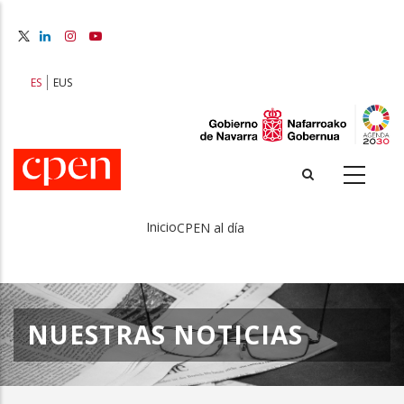
Pasar
al
contenido
principal
ES
EUS
Inicio
CPEN al día
Sobrescribir
enlaces
de
NUESTRAS NOTICIAS
ayuda
a