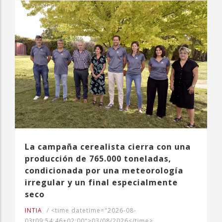
La campaña cerealista cierra con una
producción de 765.000 toneladas,
condicionada por una meteorología
irregular y un final especialmente
seco
INTIA
/
<time datetime="2026-08-
03t09:54:46+02:00">03/08/2026</time>