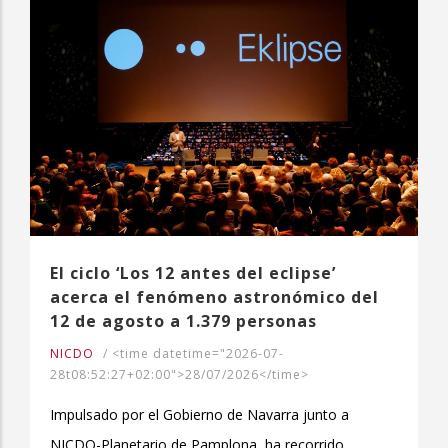
El ciclo ‘Los 12 antes del eclipse’
acerca el fenómeno astronómico del
12 de agosto a 1.379 personas
NICDO
/
<time datetime="2026-07-
28t08:52:27+02:00">28/07/2026</time>
Impulsado por el Gobierno de Navarra junto a
NICDO-Planetario de Pamplona, ha recorrido