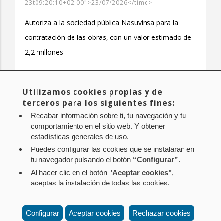
23t09:20:10+02:00">23/07/2026</time>
Autoriza a la sociedad pública Nasuvinsa para la
contratación de las obras, con un valor estimado de
2,2 millones
Utilizamos cookies propias y de
Primera
« Primero
Página
‹ Anterior
Page
1
Página
2
Page
3
Page
4
Page
5
Paginación
terceros para los siguientes fines:
página
anterior
actual
Page
6
Page
7
Page
8
Page
9
…
Siguiente
Siguiente >
Última
Último »
Recabar información sobre ti, tu navegación y tu
página
página
comportamiento en el sitio web. Y obtener
estadísticas generales de uso.
Puedes configurar las cookies que se instalarán en
tu navegador pulsando el botón
“Configurar”
.
Al hacer clic en el botón
"Aceptar cookies"
,
Aviso legal
Política de privacidad
Política de cookies
aceptas la instalación de todas las cookies.
Mapa web
Configuración de cookies
Contacto
: Paseo de Sarasate nº 38, 2º Dcha - 31001
Configurar
Aceptar cookies
Rechazar cookies