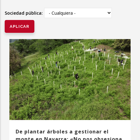
la
Sociedad pública:
navegación
De plantar árboles a gestionar el
monte en Navarra: «No nos obsesiona