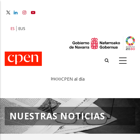
Pasar
al
contenido
principal
ES
EUS
Inicio
CPEN al día
Sobrescribir
enlaces
de
NUESTRAS NOTICIAS
ayuda
a