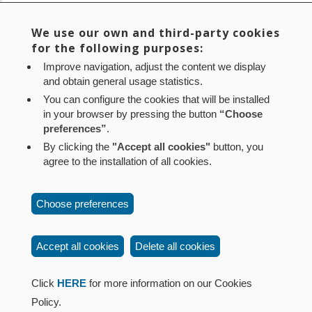
Área de Rehabilitación y Regeneración Urbana del
departamento de Vivienda
We use our own and third-party cookies
for the following purposes:
Improve navigation, adjust the content we display
Current
1
Page
2
Page
3
Page
4
Page
5
Page
6
Page
7
Next
Siguiente >
Pagination
and obtain general usage statistics.
page
page
You can configure the cookies that will be installed
Last
Último »
in your browser by pressing the button
“Choose
page
preferences”
.
By clicking the
"Accept all cookies"
button, you
agree to the installation of all cookies.
Aviso legal
Política de privacidad
Política de cookies
Choose preferences
Mapa web
Configuración de cookies
Contacto
: Paseo de Sarasate nº 38, 2º Dcha - 31001
Accept all cookies
Delete all cookies
Pamplona (Navarra) Tel.: 848 42 08 72
corporacion@cpen.es
Click
HERE
for more information on our Cookies
Policy.