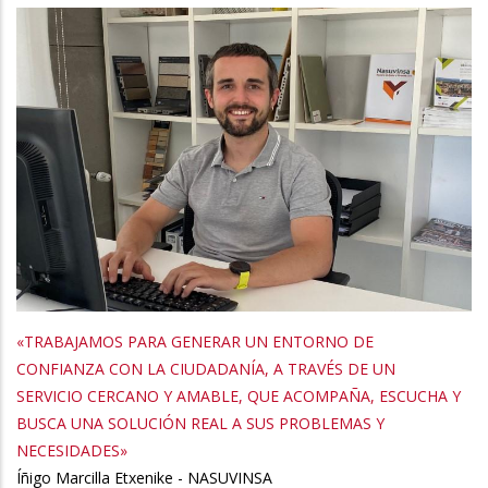
«TRABAJAMOS PARA GENERAR UN ENTORNO DE
CONFIANZA CON LA CIUDADANÍA, A TRAVÉS DE UN
SERVICIO CERCANO Y AMABLE, QUE ACOMPAÑA, ESCUCHA Y
BUSCA UNA SOLUCIÓN REAL A SUS PROBLEMAS Y
NECESIDADES»
Íñigo Marcilla Etxenike - NASUVINSA