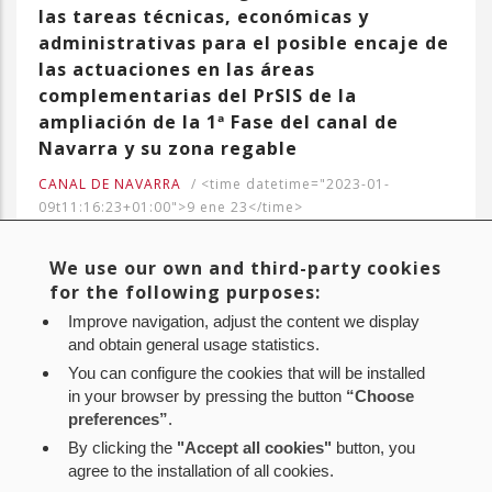
las tareas técnicas, económicas y
administrativas para el posible encaje de
las actuaciones en las áreas
complementarias del PrSIS de la
ampliación de la 1ª Fase del canal de
Navarra y su zona regable
CANAL DE NAVARRA
/
<time datetime="2023-01-
09t11:16:23+01:00">9 ene 23</time>
Formulada por D. Miguel Bujanda Cirauqui
We use our own and third-party cookies
for the following purposes:
Improve navigation, adjust the content we display
Current
1
Page
2
Page
3
Page
4
Page
5
Page
6
Page
7
Page
8
Page
9
…
Pagination
and obtain general usage statistics.
page
You can configure the cookies that will be installed
Next
Siguiente >
Last
Último »
in your browser by pressing the button
“Choose
page
page
preferences”
.
By clicking the
"Accept all cookies"
button, you
agree to the installation of all cookies.