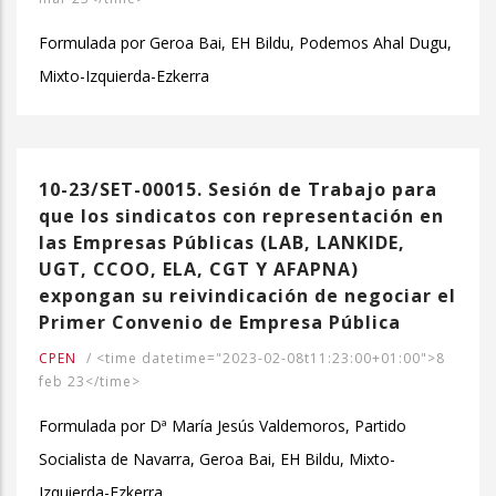
Formulada por Geroa Bai, EH Bildu, Podemos Ahal Dugu,
Mixto-Izquierda-Ezkerra
10-23/SET-00015. Sesión de Trabajo para
que los sindicatos con representación en
las Empresas Públicas (LAB, LANKIDE,
UGT, CCOO, ELA, CGT Y AFAPNA)
expongan su reivindicación de negociar el
Primer Convenio de Empresa Pública
CPEN
/
<time datetime="2023-02-08t11:23:00+01:00">8
feb 23</time>
Formulada por Dª María Jesús Valdemoros, Partido
Socialista de Navarra, Geroa Bai, EH Bildu, Mixto-
Izquierda-Ezkerra