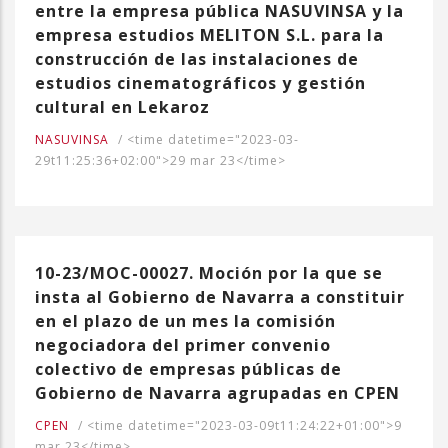
entre la empresa pública NASUVINSA y la
empresa estudios MELITON S.L. para la
construcción de las instalaciones de
estudios cinematográficos y gestión
cultural en Lekaroz
NASUVINSA
/
<time datetime="2023-03-
29t11:25:36+02:00">29 mar 23</time>
10-23/MOC-00027. Moción por la que se
insta al Gobierno de Navarra a constituir
en el plazo de un mes la comisión
negociadora del primer convenio
colectivo de empresas públicas de
Gobierno de Navarra agrupadas en CPEN
CPEN
/
<time datetime="2023-03-09t11:24:22+01:00">9
mar 23</time>