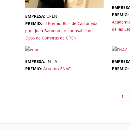
EMPRES
PREMIO:
EMPRESA:
CPEN
Academia 
PREMIO:
III Premio Ruiz de Castañeda
de las Le
para Juan Barberán, responsable del
Dpto de Compras de CPEN
EMPRESA:
INTIA
EMPRES
PREMIO:
Acuerdo ENAC
PREMIO:
Cur
1
Pagination
pag