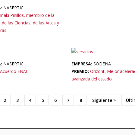
A:
NASERTIC
Iñaki Pinillos, miembro de la
de las Ciencias, de las Artes y
tras
A:
NASERTIC
EMPRESA:
SODENA
Acuerdo ENAC
PREMIO:
Orizont, Mejor acelera
avanzada del estado
rent
Page
2
Page
3
Page
4
Page
5
Page
6
Page
7
Page
8
Next
Siguiente >
Last
Últi
e
page
pag