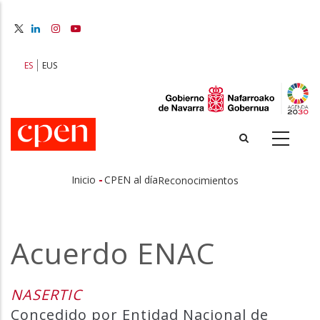
Pasar
al
contenido
principal
ES
EUS
-
Inicio
CPEN al día
Reconocimientos
Sobrescribir
enlaces
Acuerdo ENAC
de
ayuda
NASERTIC
a
Concedido por Entidad Nacional de