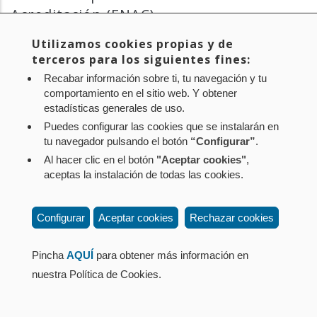
la
Acreditación (ENAC)
navegación
Utilizamos cookies propias y de
Acuerdo con ENAC para formar parte de su banco de
terceros para los siguientes fines:
expertos técnicos.
Recabar información sobre ti, tu navegación y tu
comportamiento en el sitio web. Y obtener
estadísticas generales de uso.
Puedes configurar las cookies que se instalarán en
tu navegador pulsando el botón
“Configurar”
.
Al hacer clic en el botón
"Aceptar cookies"
,
Aviso legal
Política de privacidad
Política de cookies
aceptas la instalación de todas las cookies.
Mapa web
Configuración de cookies
Contacto
: Paseo de Sarasate nº 38, 2º Dcha - 31001
Configurar
Aceptar cookies
Rechazar cookies
Pamplona (Navarra) Tel.: 848 42 08 72
corporacion@cpen.es
Pincha
AQUÍ
para obtener más información en
nuestra Política de Cookies.