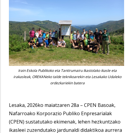
Irain Eskola Publikoko eta Tantirumairu Ikastolako ikasle eta
irakasleak, OREKANeko talde teknikoarekin eta Lesakako Udaleko
ordezkariekin batera
Lesaka, 2026ko maiatzaren 28a – CPEN Basoak,
Nafarroako Korporazio Publiko Enpresarialak
(CPEN) sustatutako ekimenak, lehen hezkuntzako
ikasleei zuzendutako jardunaldi didaktikoa aurrera