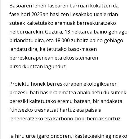
Basoaren lehen fasearen barruan kokatzen da;
fase hori 2023an hasi zen Lesakako udalerrian
suteek kaltetutako eremuak berreskuratzeko
helburuarekin. Guztira, 13 hektarea baino gehiago
birlandatu dira, eta 18.000 zuhaitz baino gehiago
landatu dira, kaltetutako baso-masen
berreskurapenean eta ekosistemaren
birsorkuntzan lagunduz.
Proiektu honek berreskurapen ekologikoaren
prozesu bati hasiera ematea ahalbidetu du suteek
bereziki kaltetutako eremu batean, birlandaketa
funtsezko tresnatzat hartuz eta paisaia
leheneratzeko eta karbono-hobi berriak sortuz.
Ia hiru urte igaro ondoren, ikastetxeekin egindako