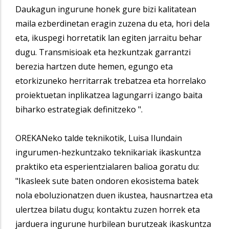
Daukagun ingurune honek gure bizi kalitatean
maila ezberdinetan eragin zuzena du eta, hori dela
eta, ikuspegi horretatik lan egiten jarraitu behar
dugu. Transmisioak eta hezkuntzak garrantzi
berezia hartzen dute hemen, egungo eta
etorkizuneko herritarrak trebatzea eta horrelako
proiektuetan inplikatzea lagungarri izango baita
biharko estrategiak definitzeko ".
OREKANeko talde teknikotik, Luisa Ilundain
ingurumen-hezkuntzako teknikariak ikaskuntza
praktiko eta esperientzialaren balioa goratu du:
"Ikasleek sute baten ondoren ekosistema batek
nola eboluzionatzen duen ikustea, hausnartzea eta
ulertzea bilatu dugu; kontaktu zuzen horrek eta
jarduera ingurune hurbilean burutzeak ikaskuntza