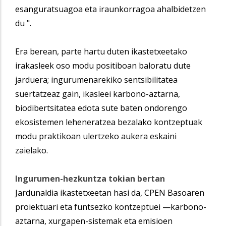
esanguratsuagoa eta iraunkorragoa ahalbidetzen
du ".
Era berean, parte hartu duten ikastetxeetako
irakasleek oso modu positiboan baloratu dute
jarduera; ingurumenarekiko sentsibilitatea
suertatzeaz gain, ikasleei karbono-aztarna,
biodibertsitatea edota sute baten ondorengo
ekosistemen leheneratzea bezalako kontzeptuak
modu praktikoan ulertzeko aukera eskaini
zaielako.
Ingurumen-hezkuntza tokian bertan
Jardunaldia ikastetxeetan hasi da, CPEN Basoaren
proiektuari eta funtsezko kontzeptuei —karbono-
aztarna, xurgapen-sistemak eta emisioen