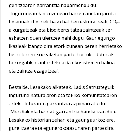
gehitzearen garrantzia nabarmendu du:
“Ingurunearekin zuzenean harremanetan jarrita,
belaunaldi berriek baso bat berreskuratzeak, CO₂-
a xurgatzeak eta biodibertsitatea zaintzeak zer
eskatzen duen ulertzea nahi dugu. Gaur egungo
ikasleak izango dira etorkizunean beren herrietako
herri-lurren kudeaketan parte hartuko dutenak;
horregatik, ezinbestekoa da ekosistemen balioa
eta zaintza ezagutzea”.
Bestalde, Lesakako alkateak, Ladis Satrusteguik,
ingurune naturalaren eta tokiko komunitatearen
arteko loturaren garrantzia azpimarratu du:
"Mendiak eta basoak garrantzia handia izan dute
Lesakako historian zehar, eta gaur gaurkoz ere,
gure izaera eta egunerokotasunaren parte dira.