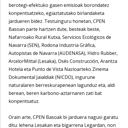
berotegi-efektuko gasen emisioak borondatez
konpentsatzeko, egiaztatutako birlandaketa
jardueren bidez. Testuinguru honetan, CPEN
Basoan parte hartzen dute, besteak beste,
Nafarroako Rural Kutxa, Servicios Ecológicos de
Navarra (SEN), Rodona Industria Gráfica,
Autopistas de Navarra (AUDENASA), Hidro Rubber,
ArcelorMittal (Lesaka), Osés Construcción, Arantza
Hotela eta Punto de Vista Nazioarteko Zinema
Dokumental Jaialdiak (NICDO), ingurune
naturalaren berreskurapenean lagunduz eta, aldi
berean, beren karbono-aztarnaren zati bat
konpentsatuz.
Orain arte, CPEN Basoak bi jarduera nagusi garatu
ditu: lehena Lesakan eta bigarrena Legardan, non