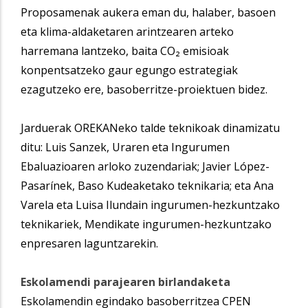
Proposamenak aukera eman du, halaber, basoen
eta klima-aldaketaren arintzearen arteko
harremana lantzeko, baita CO₂ emisioak
konpentsatzeko gaur egungo estrategiak
ezagutzeko ere, basoberritze-proiektuen bidez.
Jarduerak OREKANeko talde teknikoak dinamizatu
ditu: Luis Sanzek, Uraren eta Ingurumen
Ebaluazioaren arloko zuzendariak; Javier López-
Pasarínek, Baso Kudeaketako teknikaria; eta Ana
Varela eta Luisa Ilundain ingurumen-hezkuntzako
teknikariek, Mendikate ingurumen-hezkuntzako
enpresaren laguntzarekin.
Eskolamendi parajearen birlandaketa
Eskolamendin egindako basoberritzea CPEN