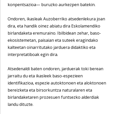
konpentsazioa— buruzko aurkezpen batekin.
Ondoren, ikasleak Auzoberriko atsedenlekura joan
dira, eta handik oinez abiatu dira Eskolamendiko
birlandaketa eremuraino. Ibilbidean zehar, baso-
ekosistemetan, paisaian eta suteek eragindako
kalteetan oinarritutako jarduera didaktiko eta
interpretatiboak egin dira.
Atsedenaldi baten ondoren, jarduerak toki berean
jarraitu du eta ikasleek baso-espezieen
identifikazioa, espezie autoktonoen eta aloktonoen
bereizketa eta birsorkuntza naturalaren eta
birlandaketaren prozesuen funtsezko alderdiak
landu dituzte.