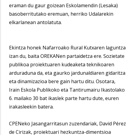
eraman du gaur goizean Eskolamendin (Lesaka)
basoberritutako eremuan, herriko Udalarekin
elkarlanean antolatuta.
Ekintza honek Nafarroako Rural Kutxaren laguntza
izan du, baita OREKANen partaidetza ere. Sozietate
publikoa proiektuaren kudeaketa teknikoaren
arduraduna da, eta gaurko jardunaldiaren gidaritza
eta dinamizazioa bere gain hartu ditu. Osotara,
Irain Eskola Publikoko eta Tantirumairu Ikastolako
6. mailako 30 bat ikaslek parte hartu dute, euren
irakasleekin batera.
CPENeko Jasangarritasun zuzendariak, David Pérez
de Cirizak, proiektuari hezkuntza-dimentsioa