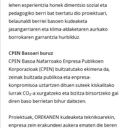
lehen esperientzia honek dimentsio sozial eta
pedagogiko berri bat txertatu dio proiektuari,
belaunaldi berriei basoen kudeaketa
jasangarriaren eta klima-aldaketaren aurkako
borrokaren garrantzia hurbilduz.
CPEN Basoari buruz
CPEN Basoa Nafarroako Enpresa Publikoen
Korporazioak (CPEN) bultzatutako ekimena da,
zeinak bultzada publikoa eta enpresa-
konpromisoa uztartzen dituen suteek kiskalitako
lurrak CO₂-a xurgatzeko eta bizitza birsortzeko gai
diren baso berrietan bihur daitezen.
Proiektuak, OREKANEN kudeaketa teknikoarekin,
enpresa zein erakundeei aukera ematen die beren