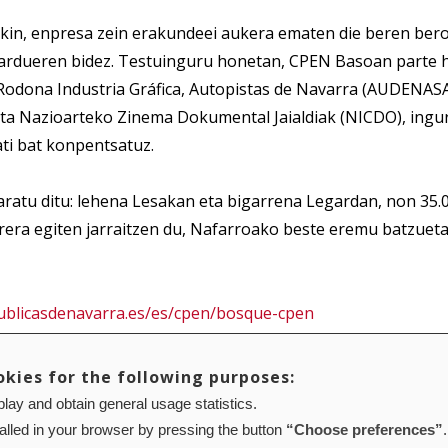
in, enpresa zein erakundeei aukera ematen die beren ber
jardueren bidez. Testuinguru honetan, CPEN Basoan parte h
 Rodona Industria Gráfica, Autopistas de Navarra (AUDENASA
ista Nazioarteko Zinema Dokumental Jaialdiak (NICDO), in
ati bat konpentsatuz.
aratu ditu: lehena Lesakan eta bigarrena Legardan, non 35.
rrera egiten jarraitzen du, Nafarroako beste eremu batzu
ublicasdenavarra.es/es/cpen/bosque-cpen
okies for the following purposes:
lay and obtain general usage statistics.
Mapa web
Configuración de cookies
talled in your browser by pressing the button
“Choose preferences”
.
01 Pamplona (Navarra) Tel.: 848 42 08 72
corporacion@cpen.es