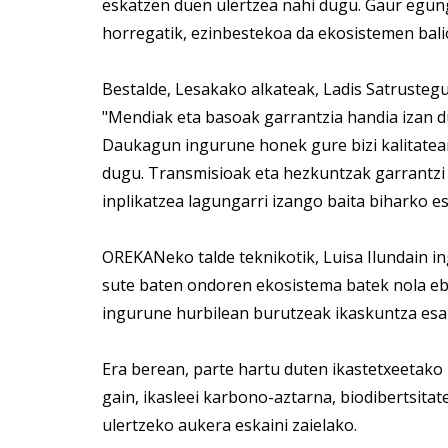
eskatzen duen ulertzea nahi dugu. Gaur egung
horregatik, ezinbestekoa da ekosistemen bali
Bestalde, Lesakako alkateak, Ladis Satrusteg
"Mendiak eta basoak garrantzia handia izan d
Daukagun ingurune honek gure bizi kalitatean 
dugu. Transmisioak eta hezkuntzak garrantzi
inplikatzea lagungarri izango baita biharko es
OREKANeko talde teknikotik, Luisa Ilundain i
sute baten ondoren ekosistema batek nola ebo
ingurune hurbilean burutzeak ikaskuntza esa
Era berean, parte hartu duten ikastetxeetako
gain, ikasleei karbono-aztarna, biodibertsi
ulertzeko aukera eskaini zaielako.