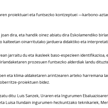
oaren proiektuari eta funtsezko kontzeptuei —karbono-azta
oan dira, eta handik oinez abiatu dira Eskolamendiko birla
 kalteetan oinarritutako jarduera didaktiko eta interpretati
ean jarraitu du eta ikasleek baso-espezieen identifikazioa
birlandaketaren prozesuen funtsezko alderdiak landu dituzte
en eta klima-aldaketaren arintzearen arteko harremana la
oberritze-proiektuen bidez.
tu ditu: Luis Sanzek, Uraren eta Ingurumen Ebaluazioaren 
a eta Luisa Ilundain ingurumen-hezkuntzako teknikariek, 