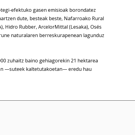
otegi-efektuko gasen emisioak borondatez
artzen dute, besteak beste, Nafarroako Rural
), Hidro Rubber, ArcelorMittal (Lesaka), Osés
gurune naturalaren berreskurapenean lagunduz
000 zuhaitz baino gehiagorekin 21 hektarea
etan —suteek kaltetutakoetan— eredu hau