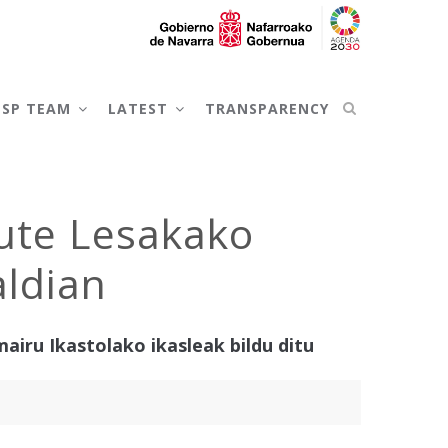
NSP TEAM
LATEST
TRANSPARENCY
dute Lesakako
ldian
iru Ikastolako ikasleak bildu ditu