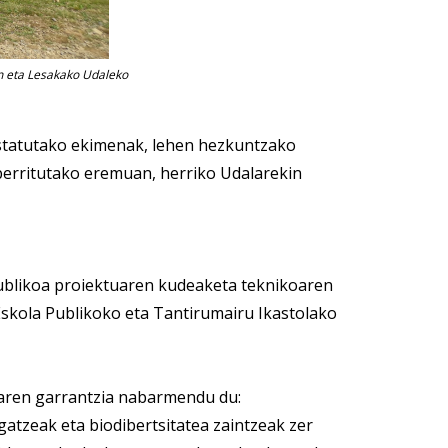
in eta Lesakako Udaleko
statutako ekimenak, lehen hezkuntzako
berritutako eremuan, herriko Udalarekin
publikoa proiektuaren kudeaketa teknikoaren
 Eskola Publikoko eta Tantirumairu Ikastolako
earen garrantzia nabarmendu du:
atzeak eta biodibertsitatea zaintzeak zer