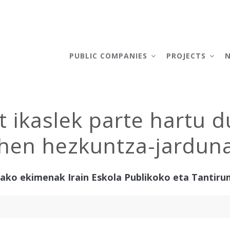
AIN
AVIGATION
PUBLIC COMPANIES
PROJECTS
 ikaslek parte hartu 
hen hezkuntza-jarduna
o ekimenak Irain Eskola Publikoko eta Tantiruma