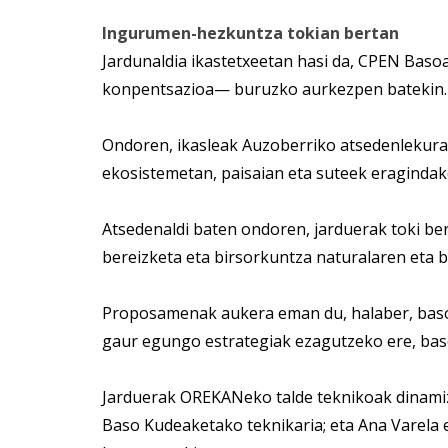
Ingurumen-hezkuntza tokian bertan
Jardunaldia ikastetxeetan hasi da, CPEN Bas
konpentsazioa— buruzko aurkezpen batekin.
Ondoren, ikasleak Auzoberriko atsedenlekura j
ekosistemetan, paisaian eta suteek eragindako
Atsedenaldi baten ondoren, jarduerak toki ber
bereizketa eta birsorkuntza naturalaren eta 
Proposamenak aukera eman du, halaber, baso
gaur egungo estrategiak ezagutzeko ere, bas
Jarduerak OREKANeko talde teknikoak dinamiza
Baso Kudeaketako teknikaria; eta Ana Varel