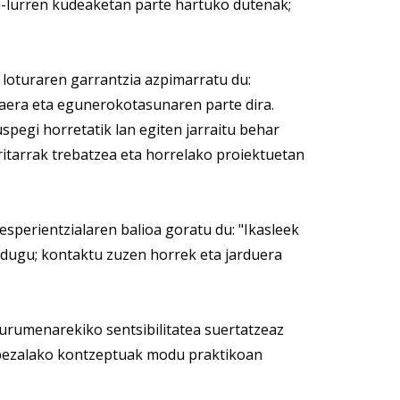
i-lurren kudeaketan parte hartuko dutenak;
 loturaren garrantzia azpimarratu du:
zaera eta egunerokotasunaren parte dira.
spegi horretatik lan egiten jarraitu behar
itarrak trebatzea eta horrelako proiektuetan
sperientzialaren balioa goratu du: "Ikasleek
 dugu; kontaktu zuzen horrek eta jarduera
gurumenarekiko sentsibilitatea suertatzeaz
a bezalako kontzeptuak modu praktikoan