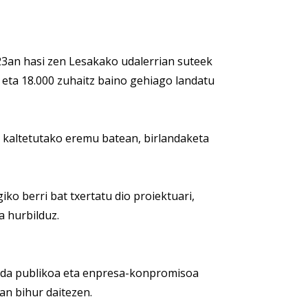
3an hasi zen Lesakako udalerrian suteek
 eta 18.000 zuhaitz baino gehiago landatu
 kaltetutako eremu batean, birlandaketa
ko berri bat txertatu dio proiektuari,
a hurbilduz.
ada publikoa eta enpresa-konpromisoa
an bihur daitezen.