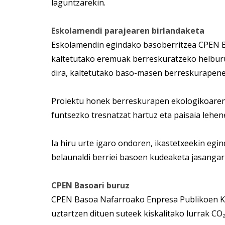
laguntzarekin.
Eskolamendi parajearen birlandaketa
Eskolamendin egindako basoberritzea CPEN Ba
kaltetutako eremuak berreskuratzeko helburua
dira, kaltetutako baso-masen berreskurapene
Proiektu honek berreskurapen ekologikoaren 
funtsezko tresnatzat hartuz eta paisaia lehe
Ia hiru urte igaro ondoren, ikastetxeekin egi
belaunaldi berriei basoen kudeaketa jasangar
CPEN Basoari buruz
CPEN Basoa Nafarroako Enpresa Publikoen Ko
uztartzen dituen suteek kiskalitako lurrak CO₂