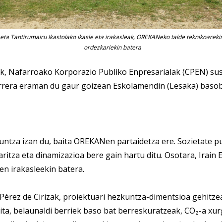
o eta Tantirumairu Ikastolako ikasle eta irakasleak, OREKANeko talde teknikoarek
ordezkariekin batera
k, Nafarroako Korporazio Publiko Enpresarialak (CPEN) su
aurrera eraman du gaur goizean Eskolamendin (Lesaka) baso
untza izan du, baita OREKANen partaidetza ere. Sozietate 
ritza eta dinamizazioa bere gain hartu ditu. Osotara, Irain
ren irakasleekin batera.
Pérez de Cirizak, proiektuari hezkuntza-dimentsioa gehitz
a, belaunaldi berriek baso bat berreskuratzeak, CO₂-a xurg