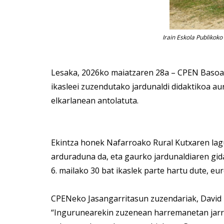
Irain Eskola Publikok
Lesaka, 2026ko maiatzaren 28a – CPEN Basoa
ikasleei zuzendutako jardunaldi didaktikoa 
elkarlanean antolatuta.
Ekintza honek Nafarroako Rural Kutxaren lag
arduraduna da, eta gaurko jardunaldiaren gida
6. mailako 30 bat ikaslek parte hartu dute, eu
CPENeko Jasangarritasun zuzendariak, David 
“Ingurunearekin zuzenean harremanetan jarrit