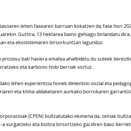
soaren lehen fasearen barruan kokatzen da; fase hori 202
rekin. Guztira, 13 hektarea baino gehiago birlandatu dira,
an eta ekosistemaren birsorkuntzan lagunduz.
prozesu bati hasiera ematea ahalbidetu du suteek bereziki
neratzeko eta karbono-hobi berriak sortuz.
ndako lehen esperientzia honek dimentsio sozial eta pedagogi
riaren eta klima-aldaketaren aurkako borrokaren garrantzi
rporazioak (CPEN) bultzatutako ekimena da, zeinak bultz
-a xurgatzeko eta bizitza birsortzeko gai diren baso berriet