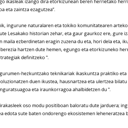
o ikasleak izango dira etorkizunean beren herrietako herr
oa eta zaintza ezagutzea”.
uik, ingurune naturalaren eta tokiko komunitatearen arteko
ute Lesakako historian zehar, eta gaur gaurkoz ere, gure i
maila ezberdinetan eragin zuzena du eta, hori dela eta, iku
 berezia hartzen dute hemen, egungo eta etorkizuneko herr
trategiak definitzeko ".
ngurumen-hezkuntzako teknikariak ikaskuntza praktiko eta e
luzionatzen duen ikustea, hausnartzea eta ulertzea bilatu
nguratsuagoa eta iraunkorragoa ahalbidetzen du ".
 irakasleek oso modu positiboan baloratu dute jarduera; in
tatea edota sute baten ondorengo ekosistemen leheneratze