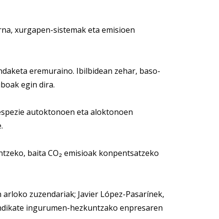
rna, xurgapen-sistemak eta emisioen
ndaketa eremuraino. Ibilbidean zehar, baso-
boak egin dira.
, espezie autoktonoen eta aloktonoen
.
ntzeko, baita CO₂ emisioak konpentsatzeko
arloko zuzendariak; Javier López-Pasarínek,
Mendikate ingurumen-hezkuntzako enpresaren