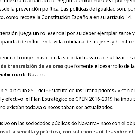
en nuestra realidad actual. Según la Unión Europea, por eje
esde la prevención política. Las políticas de igualdad son, 
xo, como recoge la Constitución Española en su artículo 14.
tensión juega un rol esencial por su deber ejemplarizante y s
pacidad de influir en la vida cotidiana de mujeres y hombres
 tienen el compromiso con la sociedad navarra de utilizar lo
 de transmisión de valores
que fomente el desarrollo de la 
 Gobierno de Navarra.
en el artículo 85.1 del «Estatuto de los Trabajadores» y con 
l y efectivo, el Plan Estratégico de CPEN 2016-2019 ha impul
no existían todavía o necesitaban ser actualizados.
lusivo en las sociedades públicas de Navarra» nace con el obj
ulta sencilla y práctica, con soluciones útiles sobre el