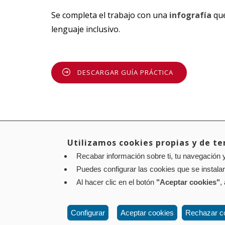
Se completa el trabajo con una
infografía
que
lenguaje inclusivo.
DESCARGAR GUÍA PRÁCTICA
Utilizamos cookies propias y de ter
Recabar información sobre ti, tu navegación y
Aviso legal
Política de privacidad
Política de cookies
Puedes configurar las cookies que se instala
Contacto
: Paseo de Sarasate nº 38, 2º Dcha - 310
Al hacer clic en el botón
"Aceptar cookies"
,
Configurar
Aceptar cookies
Rechazar c