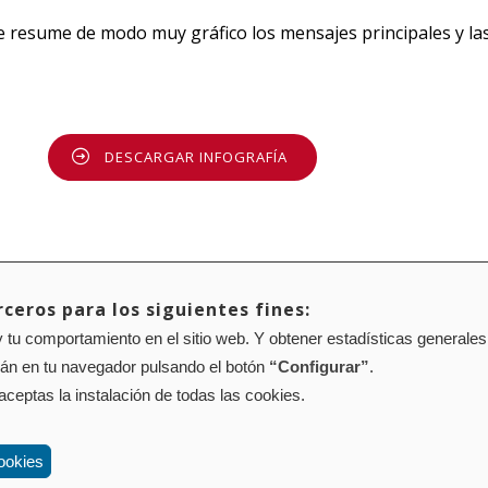
 resume de modo muy gráfico los mensajes principales y las
DESCARGAR INFOGRAFÍA
ceros para los siguientes fines:
 tu comportamiento en el sitio web. Y obtener estadísticas generales
Mapa web
Configuración de cookies
rán en tu navegador pulsando el botón
“Configurar”
.
01 Pamplona (Navarra) Tel.: 848 42 08 72
corporacion@cpen.es
 aceptas la instalación de todas las cookies.
ookies