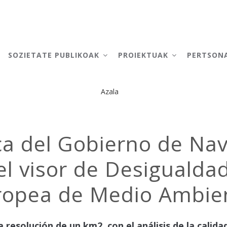
AIN
AVIGATION
SOZIETATE PUBLIKOAK
PROIEKTUAK
PERTSON
Azala
Breadcrumb
a del Gobierno de Nav
 el visor de Desiguald
uropea de Medio Ambie
 resolución de un km2, con el análisis de la calida