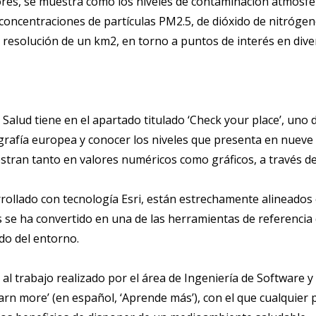
sores, se muestra cómo los niveles de contaminación atmosfér
s concentraciones de partículas PM2.5, de dióxido de nitrógen
resolución de un km2, en torno a puntos de interés en diver
lud tiene en el apartado titulado ‘Check your place’, uno de
grafía europea y conocer los niveles que presenta en nueve
estran tanto en valores numéricos como gráficos, a través 
rollado con tecnología Esri, están estrechamente alineados
s se ha convertido en una de las herramientas de referenci
do del entorno.
 al trabajo realizado por el área de Ingeniería de Software y
earn more’ (en español, ‘Aprende más’), con el que cualquie