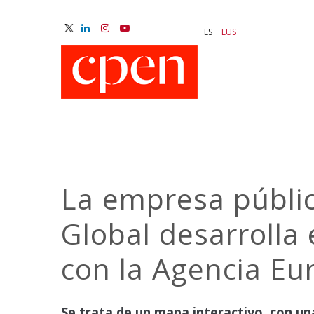
Skip
to
ES
EUS
main
M
content
N
La empresa públic
Global desarrolla
con la Agencia E
Se trata de un mapa interactivo, con una