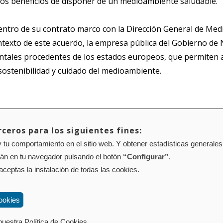
 los beneficios de disponer de un medioambiente saludable.
dentro de su contrato marco con la Dirección General de Med
exto de este acuerdo, la empresa pública del Gobierno de N
entales procedentes de los estados europeos, que permiten a
ostenibilidad y cuidado del medioambiente.
ceros para los siguientes fines:
 tu comportamiento en el sitio web. Y obtener estadísticas generales
Mapa web
Configuración de cookies
rán en tu navegador pulsando el botón
“Configurar”
.
01 Pamplona (Navarra) Tel.: 848 42 08 72
corporacion@cpen.es
 aceptas la instalación de todas las cookies.
ookies
uestra Política de Cookies.