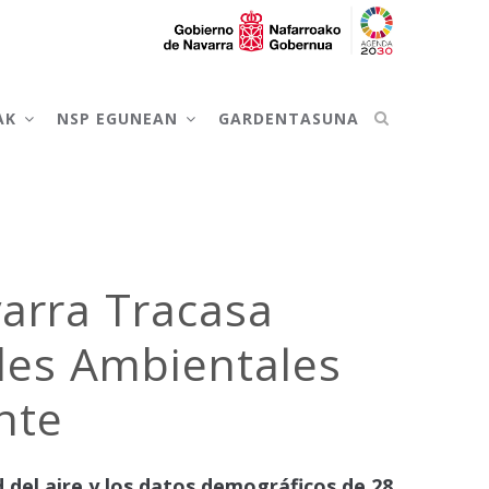
AK
NSP EGUNEAN
GARDENTASUNA
arra Tracasa
ades Ambientales
nte
d del aire y los datos demográficos de 28