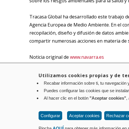
sobre los riesgos ambientales para la salud y
Tracasa Global ha desarrollado este trabajo 
Agencia Europea de Medio Ambiente. En el cont
recopilación, diseño y difusión de datos ambi
compartir numerosas acciones en materia de s
Noticia original de
www.navarra.es
Utilizamos cookies propias y de ter
Recabar información sobre ti, tu navegación y
Aviso legal
Política de privacidad
Política de cookies
Puedes configurar las cookies que se instala
Contacto
: Paseo de Sarasate nº 38, 2º Dcha - 310
Al hacer clic en el botón
"Aceptar cookies"
,
Configurar
Aceptar cookies
Rechazar c
Pincha
AQUÍ
para obtener más información en n