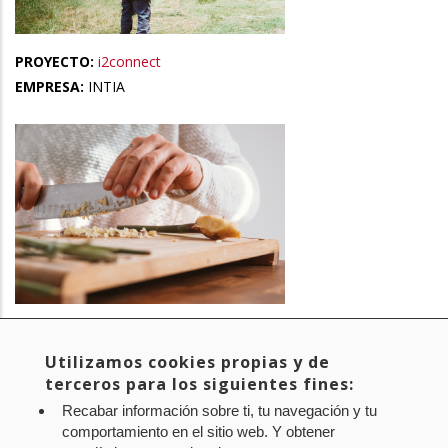
PROYECTO:
i2connect
EMPRESA:
INTIA
PROYECTO:
Smart Protein
EMPRESA:
INTIA
Utilizamos cookies propias y de
terceros para los siguientes fines:
Recabar información sobre ti, tu navegación y tu
comportamiento en el sitio web. Y obtener
Página
1
Page
2
Siguiente
››
Última
Last »
Paginación