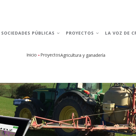
AIN
AVIGATION
SOCIEDADES PÚBLICAS
PROYECTOS
LA VOZ DE 
-
Inicio
Proyectos
Agricultura y ganadería
Sobrescribir
enlaces
de
ayuda
a
la
navegación