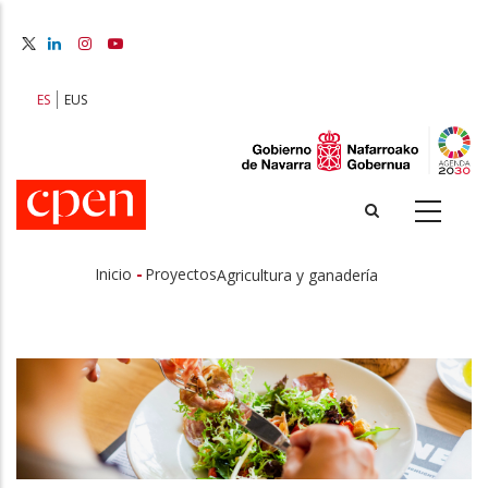
Pasar
al
contenido
principal
ES
EUS
-
Inicio
Proyectos
Agricultura y ganadería
Sobrescribir
enlaces
de
ayuda
a