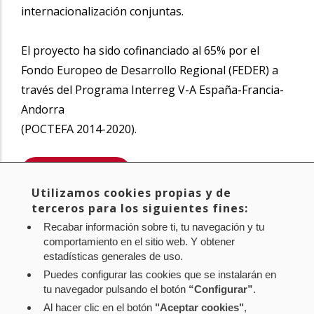
internacionalización conjuntas.
El proyecto ha sido cofinanciado al 65% por el
Fondo Europeo de Desarrollo Regional (FEDER) a
través del Programa Interreg V-A España-Francia-
Andorra
(POCTEFA 2014-2020).
SABER MÁS
Utilizamos cookies propias y de
Compartir
terceros para los siguientes fines:
Twitter
Facebook
Linke
Recabar información sobre ti, tu navegación y tu
in
comportamiento en el sitio web. Y obtener
estadísticas generales de uso.
Puedes configurar las cookies que se instalarán en
tu navegador pulsando el botón
“Configurar”
.
Al hacer clic en el botón
"Aceptar cookies"
,