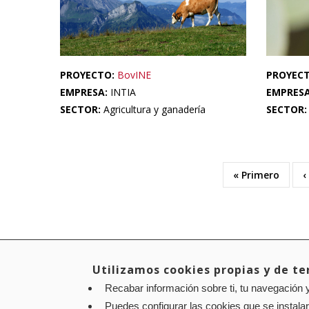
PROYECTO:
BovINE
PROYEC
EMPRESA:
INTIA
EMPRES
SECTOR:
Agricultura y ganadería
SECTOR
Primera
« Primero
P
‹
Paginación
página
a
Utilizamos cookies propias y de ter
Aviso legal
Política de privacidad
Política de cookies
Recabar información sobre ti, tu navegación y
Puedes configurar las cookies que se instala