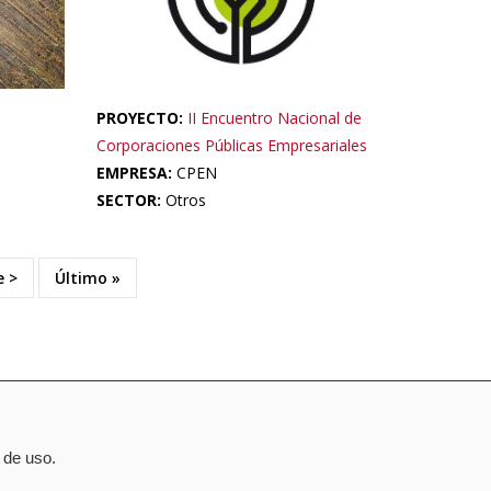
PROYECTO:
II Encuentro Nacional de
Corporaciones Públicas Empresariales
EMPRESA:
CPEN
SECTOR:
Otros
e
e >
Última
Último »
página
 de uso.