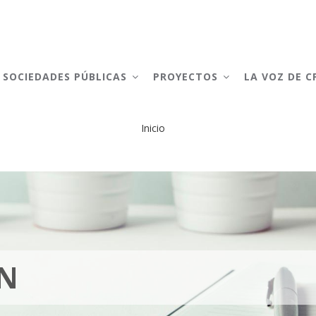
AIN
AVIGATION
SOCIEDADES PÚBLICAS
PROYECTOS
LA VOZ DE 
Inicio
Sobrescribir
enlaces
de
ayuda
a
EN
la
navegación