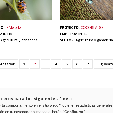
TO:
IPMworks
PROYECTO:
COCOREADO
A:
INTIA
EMPRESA:
INTIA
:
Agricultura y ganadería
SECTOR:
Agricultura y ganadería
ágina
 Anterior
Page
1
Página
2
Page
3
Page
4
Page
5
Page
6
Page
7
Siguient
Siguient
nterior
actual
página
ceros para los siguientes fines:
Mapa web
Configuración de cookies
 tu comportamiento en el sitio web. Y obtener estadísticas generales
rán en tu navegador pulsando el botón
“Configurar”
.