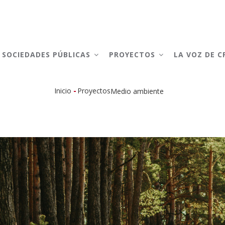
AIN
AVIGATION
SOCIEDADES PÚBLICAS
PROYECTOS
LA VOZ DE 
-
Inicio
Proyectos
Medio ambiente
Sobrescribir
enlaces
de
ayuda
a
la
navegación