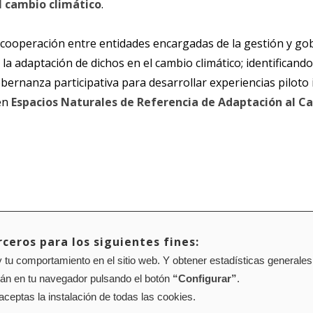
l cambio climático
.
a cooperación entre entidades encargadas de la gestión y g
la adaptación de dichos en el cambio climático; identificando
bernanza participativa para desarrollar experiencias piloto
 en
Espacios Naturales de Referencia de Adaptación al C
ceros para los siguientes fines:
 tu comportamiento en el sitio web. Y obtener estadísticas generales
Mapa web
Configuración de cookies
rán en tu navegador pulsando el botón
“Configurar”
.
01 Pamplona (Navarra) Tel.: 848 42 08 72
corporacion@cpen.es
 aceptas la instalación de todas las cookies.