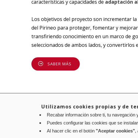
características y capacidades de
adaptación a
Los objetivos del proyecto son incrementar l
del Pirineo para proteger, fomentar y mejorar 
transfiriendo conocimiento en un marco de go
seleccionados de ambos lados, y convertirlos
SABER MÁS
Utilizamos cookies propias y de ter
Recabar información sobre ti, tu navegación y
Aviso legal
Política de privacidad
Política de cookies
Puedes configurar las cookies que se instala
Contacto
: Paseo de Sarasate nº 38, 2º Dcha - 310
Al hacer clic en el botón
"Aceptar cookies"
,