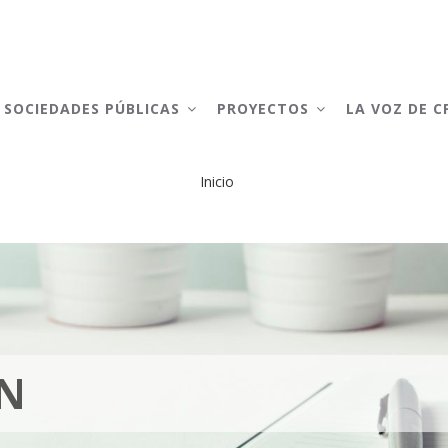
AIN
AVIGATION
SOCIEDADES PÚBLICAS
PROYECTOS
LA VOZ DE 
Inicio
Sobrescribir
enlaces
de
ayuda
a
EN
la
navegación