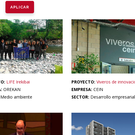
TO:
LIFE Irekibai
PROYECTO:
Viveros de innovaci
A:
OREKAN
EMPRESA:
CEIN
:
Medio ambiente
SECTOR:
Desarrollo empresarial