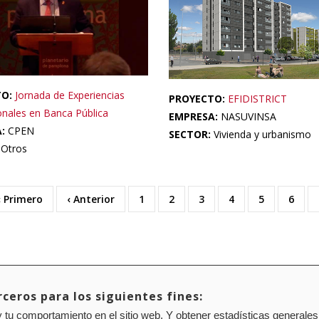
TO:
Jornada de Experiencias
PROYECTO:
EFIDISTRICT
onales en Banca Pública
EMPRESA:
NASUVINSA
A:
CPEN
SECTOR:
Vivienda y urbanismo
:
Otros
Primera
« Primero
Página
‹ Anterior
Page
1
Page
2
Page
3
Page
4
Page
5
Page
6
página
anterior
ceros para los siguientes fines:
 tu comportamiento en el sitio web. Y obtener estadísticas generales
Mapa web
Configuración de cookies