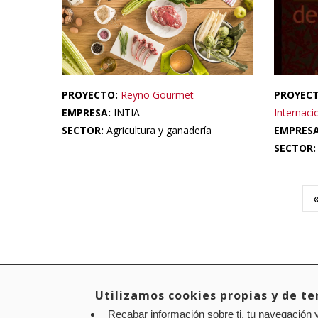
PROYECTO:
Reyno Gourmet
PROYEC
EMPRESA:
INTIA
Internaci
SECTOR:
Agricultura y ganadería
EMPRES
SECTOR
Paginación
Utilizamos cookies propias y de ter
Aviso legal
Recabar información sobre ti, tu navegación y
Política de privacidad
Política de cookies