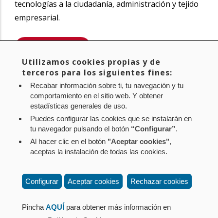
tecnologías a la ciudadanía, administración y tejido
empresarial.
SABER MÁS
Utilizamos cookies propias y de
Compartir
terceros para los siguientes fines:
Twitter
Facebook
Linke
Recabar información sobre ti, tu navegación y tu
in
comportamiento en el sitio web. Y obtener
estadísticas generales de uso.
Puedes configurar las cookies que se instalarán en
tu navegador pulsando el botón
“Configurar”
.
Al hacer clic en el botón
"Aceptar cookies"
,
Aviso legal
Política de privacidad
Política de cookies
aceptas la instalación de todas las cookies.
Mapa web
Configuración de cookies
Contacto
: Paseo de Sarasate nº 38, 2º Dcha - 31001
Configurar
Aceptar cookies
Rechazar cookies
Pamplona (Navarra) Tel.: 848 42 08 72
corporacion@cpen.es
Pincha
AQUÍ
para obtener más información en