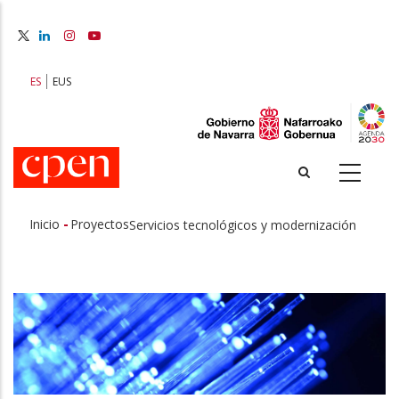
Pasar
al
contenido
principal
ES
EUS
-
Inicio
Proyectos
Servicios tecnológicos y modernización
Sobrescribir
enlaces
de
ayuda
a