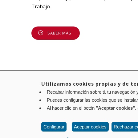
Trabajo.
SABER MÁS
Utilizamos cookies propias y de ter
Recabar información sobre ti, tu navegación y
Aviso legal
Política de privacidad
Política de cookies
Puedes configurar las cookies que se instala
Contacto
: Paseo de Sarasate nº 38, 2º Dcha - 310
Al hacer clic en el botón
"Aceptar cookies"
,
Configurar
Aceptar cookies
Rechazar c