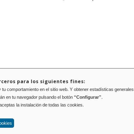
ceros para los siguientes fines:
 tu comportamiento en el sitio web. Y obtener estadísticas generales
Mapa web
Configuración de cookies
rán en tu navegador pulsando el botón
“Configurar”
.
01 Pamplona (Navarra) Tel.: 848 42 08 72
corporacion@cpen.es
 aceptas la instalación de todas las cookies.
ookies