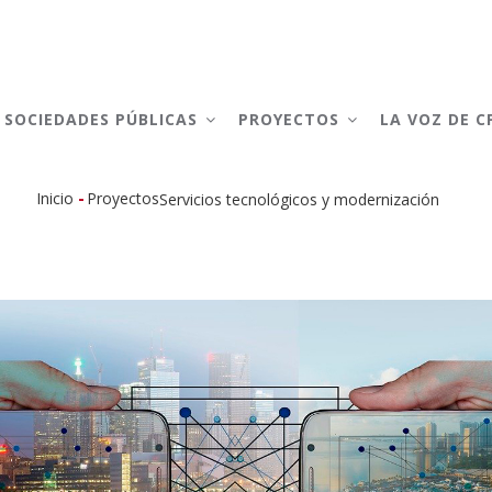
AIN
AVIGATION
SOCIEDADES PÚBLICAS
PROYECTOS
LA VOZ DE 
-
Inicio
Proyectos
Servicios tecnológicos y modernización
Sobrescribir
enlaces
de
ayuda
a
la
navegación