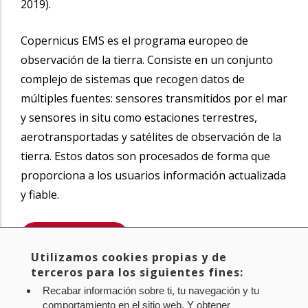
2019).
Copernicus EMS es el programa europeo de
observación de la tierra. Consiste en un conjunto
complejo de sistemas que recogen datos de
múltiples fuentes: sensores transmitidos por el mar
y sensores in situ como estaciones terrestres,
aerotransportadas y satélites de observación de la
tierra. Estos datos son procesados de forma que
proporciona a los usuarios información actualizada
y fiable.
SABER MÁS
Utilizamos cookies propias y de
Compartir
terceros para los siguientes fines:
Twitter
Facebook
Linke
Recabar información sobre ti, tu navegación y tu
in
comportamiento en el sitio web. Y obtener