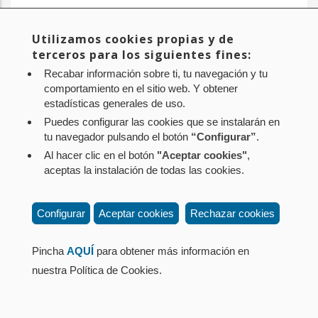
Utilizamos cookies propias y de
Primera
« Primero
Página
‹ Anterior
Page
1
Página
2
Page
3
Page
4
Page
5
Paginación
terceros para los siguientes fines:
página
anterior
actual
Page
6
Page
7
Page
8
Page
9
…
Siguiente
Siguiente >
Última
Último »
Recabar información sobre ti, tu navegación y tu
página
página
comportamiento en el sitio web. Y obtener
estadísticas generales de uso.
Puedes configurar las cookies que se instalarán en
tu navegador pulsando el botón
“Configurar”
.
Al hacer clic en el botón
"Aceptar cookies"
,
Aviso legal
Política de privacidad
Política de cookies
aceptas la instalación de todas las cookies.
Mapa web
Configuración de cookies
Contacto
: Paseo de Sarasate nº 38, 2º Dcha - 31001
Configurar
Aceptar cookies
Rechazar cookies
Pamplona (Navarra) Tel.: 848 42 08 72
corporacion@cpen.es
Pincha
AQUÍ
para obtener más información en
nuestra Política de Cookies.