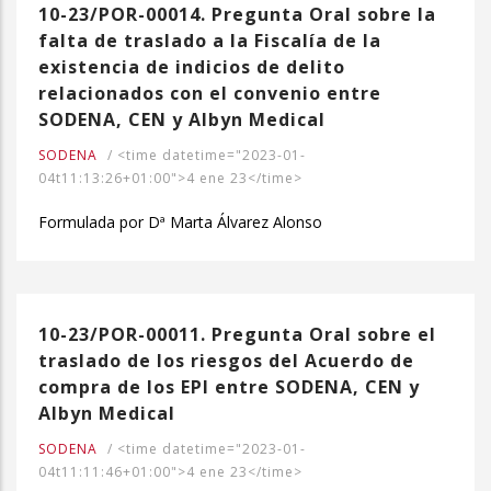
10-23/POR-00014. Pregunta Oral sobre la
falta de traslado a la Fiscalía de la
existencia de indicios de delito
relacionados con el convenio entre
SODENA, CEN y Albyn Medical
SODENA
/
<time datetime="2023-01-
04t11:13:26+01:00">4 ene 23</time>
Formulada por Dª Marta Álvarez Alonso
10-23/POR-00011. Pregunta Oral sobre el
traslado de los riesgos del Acuerdo de
compra de los EPI entre SODENA, CEN y
Albyn Medical
SODENA
/
<time datetime="2023-01-
04t11:11:46+01:00">4 ene 23</time>