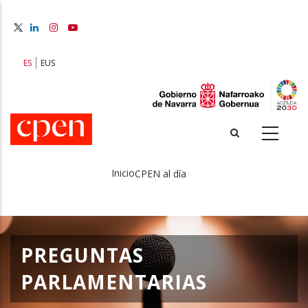
Pasar
al
contenido
principal
ES
EUS
Inicio
CPEN al día
Sobrescribir
enlaces
de
PREGUNTAS
ayuda
PARLAMENTARIAS
a