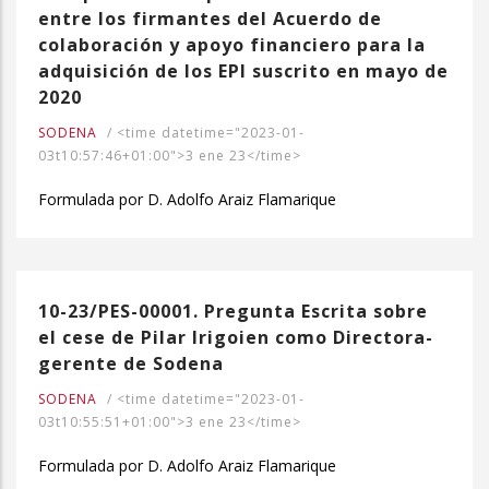
entre los firmantes del Acuerdo de
colaboración y apoyo financiero para la
adquisición de los EPI suscrito en mayo de
2020
SODENA
/
<time datetime="2023-01-
03t10:57:46+01:00">3 ene 23</time>
Formulada por D. Adolfo Araiz Flamarique
10-23/PES-00001. Pregunta Escrita sobre
el cese de Pilar Irigoien como Directora-
gerente de Sodena
SODENA
/
<time datetime="2023-01-
03t10:55:51+01:00">3 ene 23</time>
Formulada por D. Adolfo Araiz Flamarique