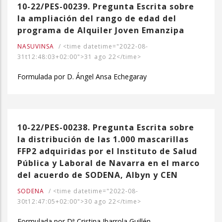
10-22/PES-00239. Pregunta Escrita sobre
la ampliación del rango de edad del
programa de Alquiler Joven Emanzipa
NASUVINSA
/
<time datetime="2022-08-
31t12:48:03+02:00">31 ago 22</time>
Formulada por D. Ángel Ansa Echegaray
10-22/PES-00238. Pregunta Escrita sobre
la distribución de las 1.000 mascarillas
FFP2 adquiridas por el Instituto de Salud
Pública y Laboral de Navarra en el marco
del acuerdo de SODENA, Albyn y CEN
SODENA
/
<time datetime="2022-08-
30t12:47:05+02:00">30 ago 22</time>
Formulada por Dª Cristina Ibarrola Guillén