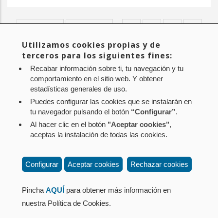
Primera
« Primero
Página
‹ Anterior
…
Page
3
Page
4
Page
5
Page
6
Paginación
página
anterior
Utilizamos cookies propias y de
Página
7
Page
8
Page
9
Page
10
Page
11
…
Siguiente
Siguiente >
terceros para los siguientes fines:
actual
página
Última
Último »
Recabar información sobre ti, tu navegación y tu
página
comportamiento en el sitio web. Y obtener
estadísticas generales de uso.
Puedes configurar las cookies que se instalarán en
tu navegador pulsando el botón
“Configurar”
.
Al hacer clic en el botón
"Aceptar cookies"
,
Aviso legal
Política de privacidad
Política de cookies
aceptas la instalación de todas las cookies.
Mapa web
Configuración de cookies
Contacto
: Paseo de Sarasate nº 38, 2º Dcha - 31001
Configurar
Aceptar cookies
Rechazar cookies
Pamplona (Navarra) Tel.: 848 42 08 72
corporacion@cpen.es
Pincha
AQUÍ
para obtener más información en
nuestra Política de Cookies.