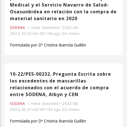
Medical y el Servicio Navarro de Salud-
Osasunbidea en relación con la compra de
material sanitario en 2020
SODENA
/
<time datetime="2022-08-
30t12:43:52+02:00">30 ago 22</time>
Formulada por Dª Cristina Ibarrola Guillén
10-22/PES-00232. Pregunta Escrita sobre
los excedentes de mascarillas
relacionados con el acuerdo de compra
entre SODENA, Albyn y CEN
SODENA
/
<time datetime="2022-08-
30t12:42:27+02:00">30 ago 22</time>
Formulada por Dª Cristina Ibarrola Guillén