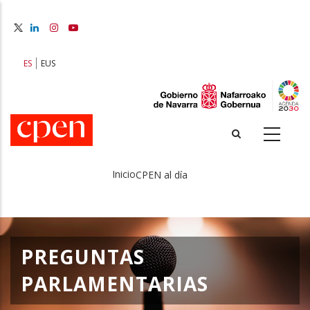
Pasar
al
contenido
principal
ES
EUS
Inicio
CPEN al día
Sobrescribir
enlaces
de
PREGUNTAS
ayuda
PARLAMENTARIAS
a