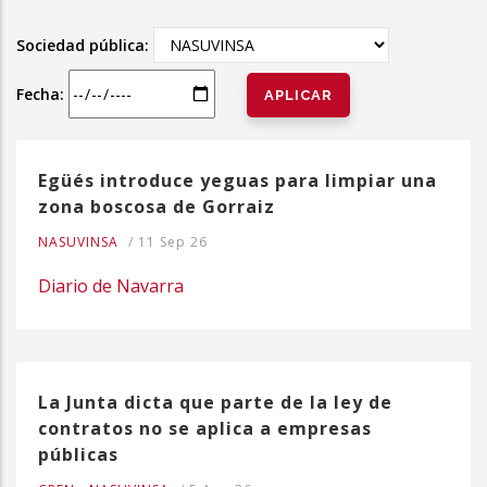
la
Sociedad pública:
navegación
Fecha:
Egüés introduce yeguas para limpiar una
zona boscosa de Gorraiz
NASUVINSA
/
11 Sep 26
Diario de Navarra
La Junta dicta que parte de la ley de
contratos no se aplica a empresas
públicas