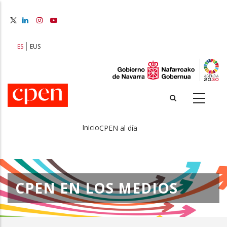
Pasar
al
contenido
principal
ES
EUS
Inicio
CPEN al día
Sobrescribir
enlaces
de
CPEN EN LOS MEDIOS
ayuda
a