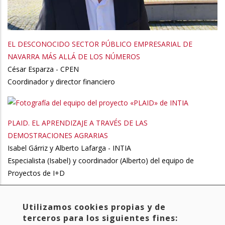
EL DESCONOCIDO SECTOR PÚBLICO EMPRESARIAL DE
NAVARRA MÁS ALLÁ DE LOS NÚMEROS
César Esparza - CPEN
Coordinador y director financiero
PLAID. EL APRENDIZAJE A TRAVÉS DE LAS
DEMOSTRACIONES AGRARIAS
Isabel Gárriz y Alberto Lafarga - INTIA
Especialista (Isabel) y coordinador (Alberto) del equipo de
Proyectos de I+D
Utilizamos cookies propias y de
Primera
« Primero
Página
‹ Anterior
Page
1
Page
2
Page
3
Page
4
Page
5
Paginación
terceros para los siguientes fines:
página
anterior