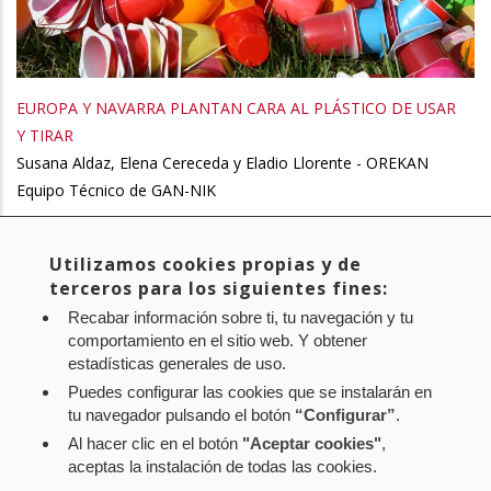
EUROPA Y NAVARRA PLANTAN CARA AL PLÁSTICO DE USAR
Y TIRAR
Susana Aldaz, Elena Cereceda y Eladio Llorente - OREKAN
Equipo Técnico de GAN-NIK
Utilizamos cookies propias y de
Primera
« Primero
Página
‹ Anterior
Page
1
Page
2
Page
3
Page
4
Págin
5
Paginación
terceros para los siguientes fines:
página
anterior
actua
Page
6
Page
7
Siguiente
Siguiente >
Última
Último »
Recabar información sobre ti, tu navegación y tu
página
página
comportamiento en el sitio web. Y obtener
estadísticas generales de uso.
Puedes configurar las cookies que se instalarán en
tu navegador pulsando el botón
“Configurar”
.
Al hacer clic en el botón
"Aceptar cookies"
,
Aviso legal
Política de privacidad
Política de cookies
aceptas la instalación de todas las cookies.
Mapa web
Configuración de cookies