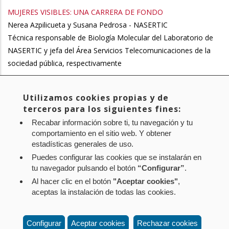
MUJERES VISIBLES: UNA CARRERA DE FONDO
Nerea Azpilicueta y Susana Pedrosa - NASERTIC
Técnica responsable de Biología Molecular del Laboratorio de
NASERTIC y jefa del Área Servicios Telecomunicaciones de la
sociedad pública, respectivamente
Utilizamos cookies propias y de
Primera
« Primero
Página
‹ Anterior
Page
1
Page
2
Página
3
Page
4
Page
5
Paginación
terceros para los siguientes fines:
página
anterior
actual
Page
6
Page
7
Siguiente
Siguiente >
Última
Último »
Recabar información sobre ti, tu navegación y tu
página
página
comportamiento en el sitio web. Y obtener
estadísticas generales de uso.
Puedes configurar las cookies que se instalarán en
tu navegador pulsando el botón
“Configurar”
.
Al hacer clic en el botón
"Aceptar cookies"
,
Aviso legal
Política de privacidad
Política de cookies
aceptas la instalación de todas las cookies.
Mapa web
Configuración de cookies
Contacto
: Paseo de Sarasate nº 38, 2º Dcha - 31001
Configurar
Aceptar cookies
Rechazar cookies