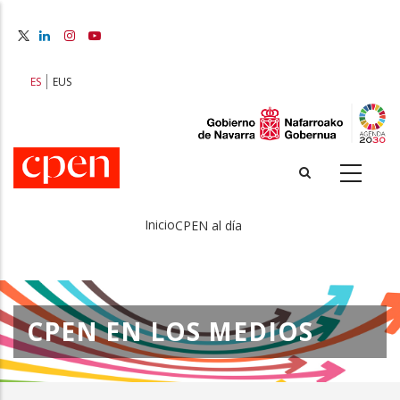
Pasar
al
contenido
principal
ES
EUS
Inicio
CPEN al día
Sobrescribir
enlaces
de
CPEN EN LOS MEDIOS
ayuda
a